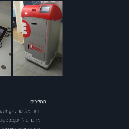
תהליכים
זיווד אלקטרוני- Casing: הרכבה מכנית של כרטיסים,
מחברים,לדים,מפסקים ו