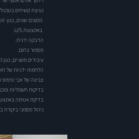
ריתוך אולטראסוני של פלסטיק - tic Welding
נעיצת קשיחים בטכנולוג
מסוגים שונים, כגון- Helicoil. נעיצה מכנית, נעיצה בחום או
באמצעות U/S.
הדבקה ידנית.
מסמור בחום.
עיבודים משניים, כגון ק
הלחמות ידניות של חוטים
צביעה של אבי טיפוס ומי
בדיקות חשמליות ומכניו
בדיקת אטימה באמצעות
ניהול מסמכי ביקורת בתה