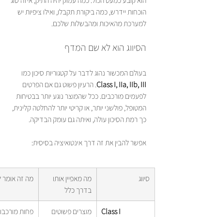
הוא קובע כמעט הכול. כמה עמוק יהיה התיק, איזה סוג 
הוכחות יידרש, כמה ביקורת תקבלו, ואילו ציפיות יש 
למערכת מהאיכות ומהבשלות שלכם.
הסיווג הוא לא שם המדף
בעולם המכשור נהוג לדבר על קטגוריות סיכון כמו 
Class I, IIa, IIb, III
. הרעיון פשוט גם אם הפרטים 
לפעמים מורכבים. ככל שהמוצר נוגע יותר בבטיחות 
המטופל, פולשני יותר, או קריטי יותר להחלטה קלינית, 
כך רמת הסיכון עולה, ואיתה גם עומק הבדיקה.
אפשר להבין את זה דרך אינטואיציה בסיסית:
סיווג
מה מאפיין אותו 
מה זה אומר ל
בדרך כלל
Class I
מוצרים פשוטים 
פחות מורכבות