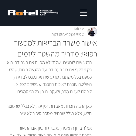
Tali Zic
2 ביולי
זמן קריאה 10 דקות
אישור משרד הבריאות למכשור
רפואי: מדריך מהשטח ליזמים
הרגע שבו לוחצים "שלח" לא מסיים את העבודה. הוא 
רק מחליף את סוג העבודה. עד ההגשה הצוות שולט 
כמעט בכל משתנה. מרגע שהתיק נכנס לבדיקה, 
השליטה עוברת לאיכות ההכנה שעשיתם לפני כן, 
ליכולת לענות מהר, ולעקביות בין כל המסמכים.
כאן הרבה חברות מאבדות זמן יקר, לא בגלל שהמוצר 
חלש, אלא בגלל שהתיק מספר סיפור לא יציב.
אמ"ר בוחן התאמה, עקביות והיגיון. אם התיאור 
במכתב הליווי שונה מעט מהוראות השימוש, אם שם 