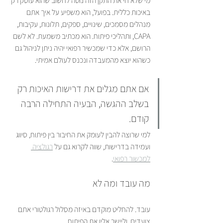
מי שלא חי את התקן הזה נוטה לחשוב שהוא עוסק רק 
באיכות כללית. בפועל, הוא משפיע על איך אתם 
מנהלים מסמכים, שינויים, ספקים, תלונות, עקיבות, 
CAPA, ותהליכי פיתוח. הוא מכתיב משמעת. לא לשם 
הרושם, אלא כדי שמכשיר רפואי יהיה ניתן לניהול גם 
כשהוא יוצא מהמעבדה ונכנס לעולם אמיתי.
אם אתם מגלים את דרישות האיכות רק 
בשלב ההגשה, הבעיה התחילה הרבה 
קודם.
למי שרוצה להבין לעומק את החיבור בין פיתוח, סיווג 
ועמידה בדרישות, שווה לקרוא גם על 
רגולציה 
למכשור רפואי
.
מה עובד ומה לא
עובד. להחליט מוקדם באיזה מסלול רגולטורי אתם 
צועדים, וליישר אליו את הפיתוח.