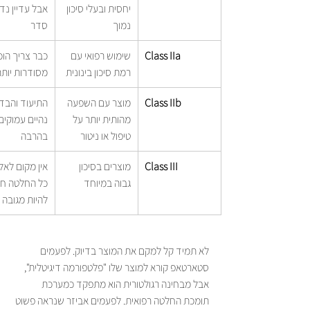
יחסית ובעלי סיכון 
אבל עדיין נד
נמוך
סדר
Class IIa
שימוש רפואי עם 
כבר צריך הוכ
רמת סיכון בינונית
מסודרות יותר
Class IIb
מוצר עם השפעה 
התיעוד והבדי
מהותית יותר על 
נהיים עמוקים
טיפול או ניטור
בהרבה
Class III
מוצרים בסיכון 
אין מקום לאלת
גבוה במיוחד
כל החלטה חי
להיות מגובה
לא תמיד קל למקם את המוצר בדיוק. לפעמים 
סטארטאפ קורא למוצר שלו "פלטפורמה דיגיטלית", 
אבל מבחינה רגולטורית הוא מתפקד כמערכת 
תומכת החלטה רפואית. לפעמים אביזר שנראה פשוט 