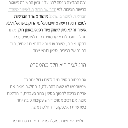
"מה המדינה מנסה להגן עליו". וכאן התשובה פשוטה. 
בריאות הציבור. לפי 
הדרישה החוקית לאישור משרד 
הבריאות למוצר בישראל
, 
אישור משרד הבריאות 
למוצר הוא דרישה מחייבת על פי החוק בישראל, וללא 
אישור זה לא ניתן לשווק ציוד רפואי באופן חוקי
. אותו 
תהליך נועד לוודא שהמוצר בטוח לשימוש, עומד 
בתקני איכות, ומיוצר או מיובא בתנאים נאותים, תוך 
בחינה של רכיבים, סימון ותנאי ייצור.
הרגולציה היא חלק מהמפרט
אם כפתור מסוים חייב להיות גדול יותר כדי 
שמשתמש לא יטעה בהפעלה, זו החלטת מוצר. אם 
אריזה צריכה לתמוך בסימון ברור בעברית, זו החלטת 
מוצר. אם רכיב מסוים דורש עקיבות טובה יותר 
בשרשרת האספקה, זו החלטת מוצר.
רגולציה לא יושבת מעל המוצר. היא נכנסת פנימה.