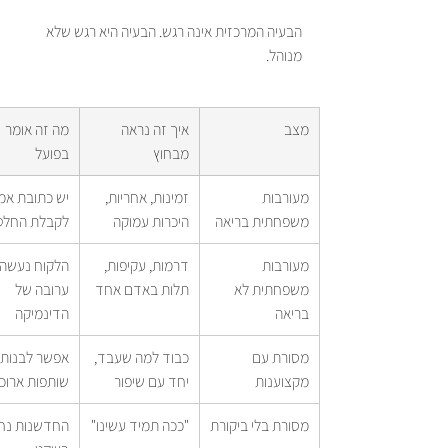
הבעיה המרכזית אינה רגש. הבעיה היא רגש שלא 
מנוהל.
מצב
איך זה נראה 
מה זה אומר 
מבחוץ
בפועל
מעורבות 
זמינות, אחריות, 
יש כתובת אמי
משפחתית בריאה
היכרות עמוקה
לקבלת החלט
מעורבות 
דרמות, עקיפות, 
הלקוח נעשה ב
משפחתית לא 
תלות באדם אחד
ערובה של 
בריאה
הדינמיקה
מסורת עם 
כבוד למה שעבד, 
אפשר לבנות 
מקצוענות
יחד עם שיפור
שותפות ארוכ
מסורת בלי ביקורת
"ככה תמיד עשינו"
החדשנות נח