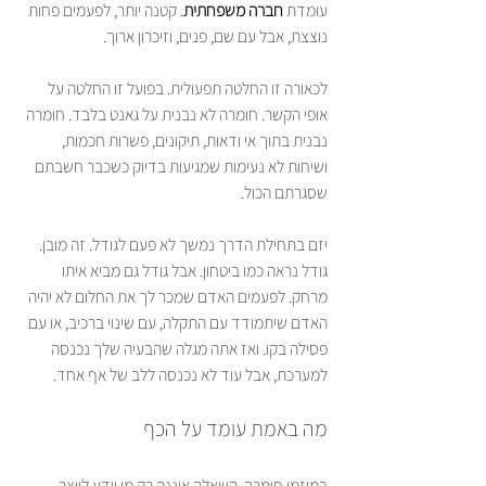
עומדת 
חברה משפחתית
. קטנה יותר, לפעמים פחות 
נוצצת, אבל עם שם, פנים, וזיכרון ארוך.
לכאורה זו החלטה תפעולית. בפועל זו החלטה על 
אופי הקשר. חומרה לא נבנית על גאנט בלבד. חומרה 
נבנית בתוך אי ודאות, תיקונים, פשרות חכמות, 
ושיחות לא נעימות שמגיעות בדיוק כשכבר חשבתם 
שסגרתם הכול.
יזם בתחילת הדרך נמשך לא פעם לגודל. זה מובן. 
גודל נראה כמו ביטחון. אבל גודל גם מביא איתו 
מרחק. לפעמים האדם שמכר לך את החלום לא יהיה 
האדם שיתמודד עם התקלה, עם שינוי ברכיב, או עם 
פסילה בקו. ואז אתה מגלה שהבעיה שלך נכנסה 
למערכת, אבל עוד לא נכנסה ללב של אף אחד.
מה באמת עומד על הכף
במיזמי חומרה, השאלה איננה רק מי יודע לייצר. 