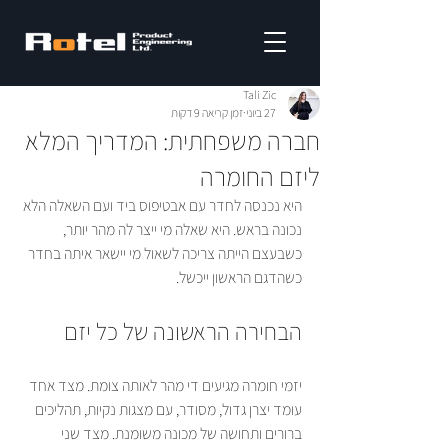
Tali Zic
27 ביוני
זמן קריאה 9 דקות
חברה משפחתית: המדריך המלא
ליזם החומרה
היא נכנסה לחדר עם אבטיפוס ביד ועם השאלה הלא 
נכונה בראש. היא שאלה מי ייצר לה מהר יותר, 
כשבעצם הייתה צריכה לשאול מי יישאר איתה בחדר 
כשהדגם הראשון ייכשל.
הבחירה הראשונה של כל יזם
יזמי חומרה מגיעים די מהר לאותה צומת. מצד אחד 
עומד יצרן גדול, מסודר, עם מצגות נקיות, תהליכים 
ברורים ותחושה של מכונה משומנת. מצד שני 