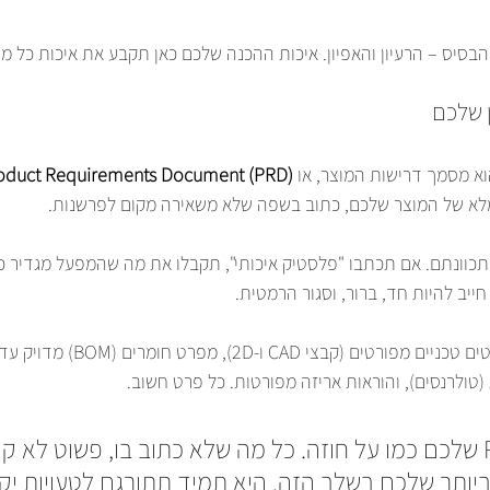
בסיס – הרעיון והאפיון. איכות ההכנה שלכם כאן תקבע את איכות כל מה
 שלכם
א מסמך דרישות המוצר, או 
oduct Requirements Document (PRD)
מלא של המוצר שלכם, כתוב בשפה שלא משאירה מקום לפרשנות.
כוונתם. אם תכתבו "פלסטיק איכותי", תקבלו את מה שהמפעל מגדיר כאי
מה הוא צריך לכלול? שרטוטים טכניים מפורטים
טולרנסים), והוראות אריזה מפורטות. כל פרט חשוב.
תחשבו על ה-PRD שלכם כמו על חוזה. כל מה שלא כתוב בו, פשוט לא 
ביותר שלכם בשלב הזה. היא תמיד תתורגם לטעויות י