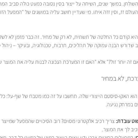
שולחן. במשך שנים, השיחה על ייצור בסין נסובה כמעט כולה סביב המחי
עולם זז, וסין זזה איתו. מי שעדיין חושב עליה במושגים של "המפעל הז
 היא קודם כל החלטה של תשתית, לא רק של מחיר. זה כבר מזמן לא לש
 שדורש הבנה עמוקה של תהליכים, תרבות, טכנולוגיה, ובעיקר – ניהול סי
 זה יותר זול?" אלא "האם זו המערכת הנכונה לבנות עליה את המוצר של
רכת, לא במחיר
 הוא האקו-סיסטם הייצורי שלה. תחשבו על זה כמו מטבח של שף-על: כל ח
ם במרחק נגיעה.
ט עובדת:
 צריך רכיב אלקטרוני מסוים? רוב הסיכויים שהמפעל שמייצר 
יב לך את המוצר.
:
 המפעלים הסיניים צברו ידע עצום בייצור המוני של כמעט כל דבר, מא