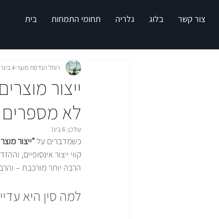
צור קשר
בלוג
גלריה
תחומי התמחות
בית
רותל הנדסת מוצר
4 בינו׳
ייצור מוצרי
לא מספרים ל
עודכן:
6 בינו׳
כשמדברים על 
"ייצור מוצרי
קווי ייצור אינסופיים, והה
הרבה יותר מורכבת – והרבה
למה סין היא עדיי