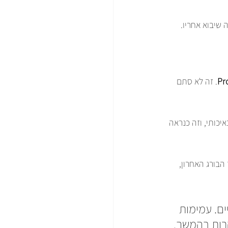
 שיבוא אחריו.
Pr
. זה לא סתם 
כותי, וזה כנראה 
 (קבצי CAD ו-2D), מפרט חומרים (BOM) מדויק עד הבורג האחרון, 
קיים. עמימות 
קרות בהמשך.