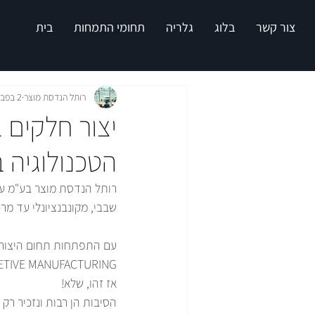
צור קשר
בלוג
גלריה
תחומי התמחות
בית
רותל הנדסת מוצר
2 בפבר׳ 2023
הטכנולוגיה 
רותל הנדסת מוצר בע"מ עוס
שבבי, מקונבנציונלי עד מרכזי עיבו
עם התפתחות תחום היצור ב
ADDETIVE MANUFACTURING  או בקיצור AM . עולה השאלה,האם ה-CNC הישן והטוב ,נדחק
אז זהו, שלא!
הסיבות הן רבות ונזכיר רק 