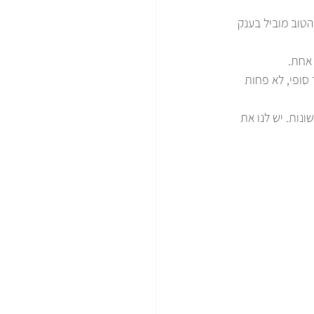
נק ועל כך נדון במאמרים אחרים בהרחבה,אך עדיין ה-CNC הישן והטוב מוביל בענק 
אחת. 
סופי, לא פחות 
נות. יש לנו את 