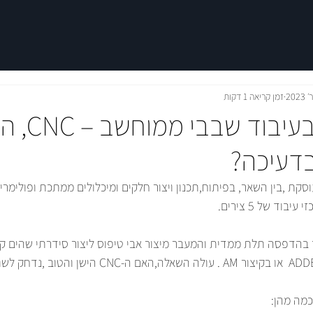
זמן קריאה 1 דקות
יצור חלקים בעיבוד ש
בדעיכה?
קת ,בין השאר, בפיתוח,תכנון ויצור חלקים ומיכלולים ממתכת ופולימרים
ד של 5 צירים.  
הדפסה תלת ממדית והמעבר מיצור אבי טיפוס ליצור סידרתי שהים קורא
 לשולי התעשייה? 
כמה מהן: