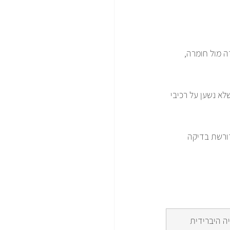
ריך שליטה עמוקה יותר במכשיר. זה נפוץ כשיש Bluetooth, עבודה מול חומרה, 
א נשען על רכיבי 
ורשת בדיקה 
ה היברידית 