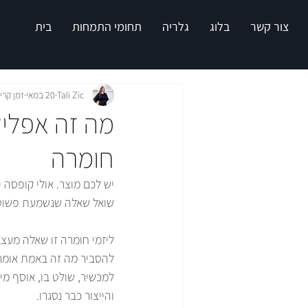
צור קשר
בלוג
גלריה
תחומי התמחות
בית
Tali Zic
20 במאי
זמן קריאה 8
מה זה אפליק
חומרה
יש לכם מוצר. אולי קופסה י
שואל שאלה שנשמעת פשוטה
ליזמי חומרה זו שאלה מעצב
להסביר מה זה באמת אומר 
למכשיר, שולט בו, אוסף מ
והייצור כבר נסגרו.