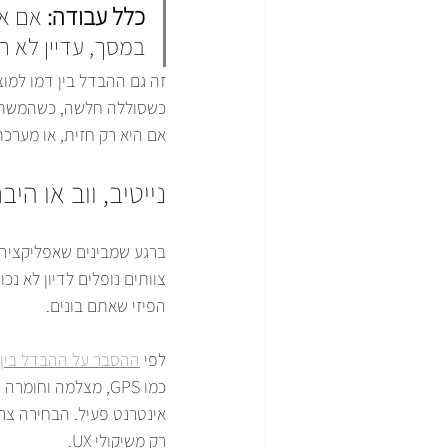
כלל עבודה:
 אם א
במסך, עדיין לא ה
זה גם ההבדל בין דמו למוצ
כשסוללה חלשה, כשהמשתמש 
אם היא רק חזית, או מערכ
נייטיב, ווב או הי
ברגע שמבינים שאפליקציה 
צוותים נופלים לדיון לא נכ
הפיזי שאתם בונים.
לפי 
ההסבר על ההבדל בין 
כמו GPS, מצלמה וחומרה נוספת, ולעיתים גם עבודה לא מקוונת. 
רק משיקולי UX.