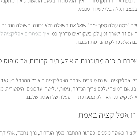
ובעת איך ההתקן מזוהה, איך הוא מוגדר בפעם הראשונה, איך מתקבלת
במצב תקלה בלי לשלוח טכנאי.
ה "כמה עולה מסך יפה" שואל את השאלה הלא נכונה. השאלה הנכונה 
עם זה לאורך זמן. לכן כשקוראים מדריך כמו 
איך מפתחים אפליקציה ל
כנה אלא כחלק מהנדסת המוצר.
כבת תוכנה מתוכננת הוא לעיתים קרובות אב טיפוס טו
לי אפליקציה. יש גם מוצרים שבהם האפליקציה היא כל ההבדל בין גאדג'
 אם המוצר שלכם צריך הגדרה, ניטור, שליטה, עדכונים, היסטוריה, מש
יא לא קישוט. היא חלק ממערכת ההפעלה של העסק שלכם.
זו אפליקציה באמת
יקציה כאוסף מסכים. כפתור התחבר, מסך הגדרות, גרף נחמד, אולי דף 