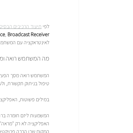
לפי 
תיעוד הרכיבים הבסיסיים של elopers
ice
, 
Broadcast Receiver
לאינטראקציה עם המשתמש, ו-Service נועד לעבודה ברקע בלי ממ
מה המשתמש רואה ומה
המשתמש רואה מסך הפעלה. 
טיפול בניתוק תקשורת, ולעיתים גם ס
במילים פשוטות, האפליקצי
המשמעות ליזם חומרה ברורה
האפליקציה לא רק "מראה" מ
המקום שבו הרבה פרויקטים