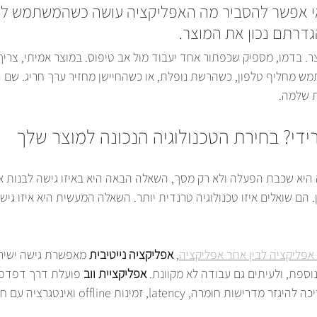
י אפשר להסביר מה האפליקציה עושה כשהמשתמש לא 
גדרתם נכון את המוצר.
ר. בדמו, מספיק שכפתור אחד יעבוד מול אב טיפוס. במוצר אמיתי, צריך
מחליף טלפון, כשהרשת נופלת, או כשהחיישן מחזיר ערך חריג. שם ה
ת שלמה.
ברידי? בחירת הטכנולוגיה הנכונה למוצר שלך
היא שכבת הפעלה ולא רק מסך, השאלה הבאה היא באיזו גישה לבנות או
ון. הם שואלים איזו טכנולוגיה טרנדית יותר. השאלה המעשית היא איזו גי
אפליקציה לבין אתר אפליקציה
, 
אפליקציה נייטיבית
 מאפשרת גישה ישיר
אפליקציית ווב
 פועלת דרך דפדפן 
אינטרנט פעיל. הבחירה צריכה להיגזר מדרישות חומרה, tency