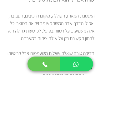
האנטנה, המארז, הסוללה, מיקום הרכיבים, הסביבה, 
ואפילו הדרך שבה המשתמש מחזיק את המוצר. כל 
אלה משפיעים על הטווח בפועל. לכן טעות גדולה היא 
לבחון תקשורת רק על שולחן פתוח במעבדה.
בדיקה טובה שואלת שאלות משעממות אבל קריטיות:
מה קורה דרך קיר
מה קורה כשהטלפון בכיס
מה קורה כשהסוללה נחלשת
מה קורה ליד ציוד אלחוטי נוסף
אם החיבור עובד רק בתנאים נקיים, אין 
לך מוצר מוכן. יש לך הדגמה.
איך הגענו בכלל ל־BLE