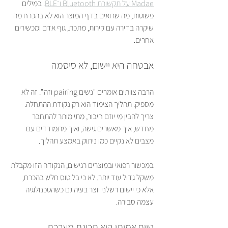
Madae על תקשורת Bluetooth ו־BLE
. במילים 
פשוטות, מה שרואים בדף המוצר הוא לא בהכרח מה 
שיקרה בדירה עם קירות, מתכת, גוף אדם ומכשירים 
אחרים.
אבטחה היא יישום, לא סיסמה
הרבה צוותים אומרים "נשים pairing וזהו". זה לא 
מספיק. תהליך הצימוד הוא רק נקודת ההתחלה. 
צריך להבין מי יוזם חיבור, מתי מותר להתחבר 
מחדש, איך מאשרים גישה, ואיך מתמודדים עם 
מצבים לא נקיים כמו ניתוק באמצע תהליך.
במכשור רפואי ובמוצרים רגישים, הנקודה הזו מקבלת 
משקל גדול עוד יותר. לא כי בלוטוס חלש בהכרח, 
אלא כי יישום רשלני יוצר בעיה גם כשהטכנולוגיה 
עצמה סבירה.
טווח אמיתי הוא תכונת מערכת