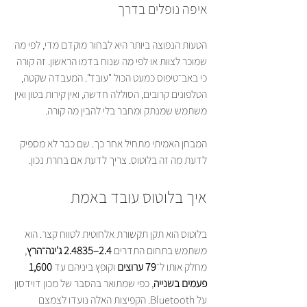
איפה נופלים בדרך
הטעות הנפוצה ביותר היא לבחור מוקדם מדי, לפי מה 
שמוכר לצוות או לפי מה שנוח בדמו הראשון. זה קורה 
כי באב־טיפוס כמעט הכול "עובד". המעבדה שקטה, 
הטלפונים קרובים, הסוללה חדשה, ואין קירות בטון ואין 
משתמש שמנתק ומחבר בלי להבין מה קורה.
המבחן האמיתי מתחיל אחר כך. שם כבר לא מספיק 
לדעת מה זה בלוטוס. צריך לדעת אם בחרת נכון.
איך בלוטוס עובד באמת
בלוטוס הוא תקן תקשורת אלחוטית לטווח קצר. הוא 
משתמש בתחום התדרים 
2.4–2.4835 ג'יגה־הרץ
, 
מחלק אותו ל־
79 ערוצים
 וקופץ ביניהם עד 
1,600 
פעמים בשנייה
, כפי שמתואר בהסבר של מכון דוידסון 
על Bluetooth. הקפיצות האלה נועדו לצמצם 