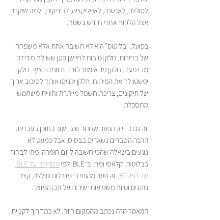
לסוללה, לאנטנה, לאפליקציה, לבדיקות, ולמה שיקרה 
אצל הלקוח אחרי חודש בשטח.
בפועל, "בלוטוס" הוא לא תשובה אחת אלא משפחה 
של בחירות. חלקן טובות לחיישן קטן ששולח מדידה 
מדי פעם. חלקן מתאימות לזרם נתונים רציף. חלקן 
יפשטו לך את הפיתוח. חלקן יכניסו אותך לסיבוב ארוך 
של תיקונים, צריכת חשמל מיותרת וחוויית משתמש 
מתסכלת.
זה גם בדיוק הפער שחוזר שוב ושוב בתוכן בעברית. 
הרבה הסברים נשארים בבסיס, אבל כמעט לא 
נוגעים בשאלה שהכי חשובה ליזם חומרה: מתי לבחור 
בבלוטות' קלאסי ומתי ב־BLE. לפי 
הסקירה על BLE 
של RT-ED
, זה פער מהותי כי מגבלות סוללה, קצב 
נתונים וטווח משפיעות ישירות על תכן המוצר.
המאמר הזה נכתב מהמקום הזה. לא כמדריך לקניית 