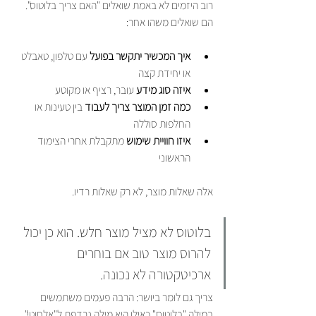
רוב היזמים לא באמת שואלים "האם צריך בלוטוס". 
הם שואלים משהו אחר:
איך המכשיר יתקשר בפועל
 עם טלפון, טאבלט 
או יחידת קצה
איזה סוג מידע
 עובר, רציף או מקוטע
כמה זמן המוצר צריך לעבוד
 בין טעינות או 
החלפות סוללה
איזו חוויית שימוש
 מתקבלת אחרי הצימוד 
הראשוני
אלה שאלות מוצר, לא רק שאלות רדיו.
בלוטוס לא מציל מוצר חלש. הוא כן יכול 
להרוס מוצר טוב אם בוחרים 
ארכיטקטורה לא נכונה.
צריך גם לומר ביושר: הרבה פעמים משתמשים 
במילה "בלוטוס" כאילו היא מילה נרדפת ל"אלחוטי". 