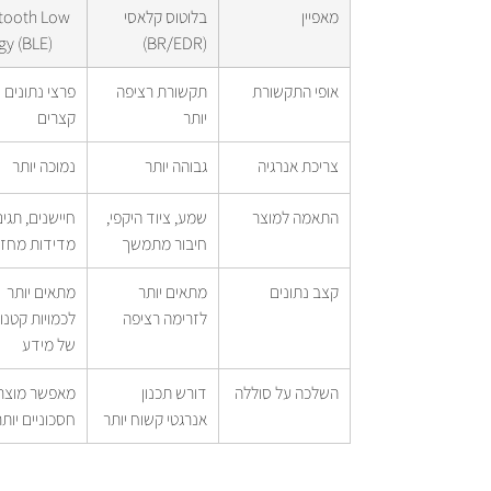
מאפיין
בלוטוס קלאסי 
tooth Low 
gy (BLE)
(BR/EDR)
אופי התקשורת
תקשורת רציפה 
פרצי נתונים 
יותר
קצרים
צריכת אנרגיה
גבוהה יותר
נמוכה יותר
התאמה למוצר
שמע, ציוד היקפי, 
חיישנים, תגים
חיבור מתמשך
מדידות מחזור
קצב נתונים
מתאים יותר 
מתאים יותר 
לזרימה רציפה
לכמויות קטנו
של מידע
השלכה על סוללה
דורש תכנון 
מאפשר מוצרי
אנרגטי קשוח יותר
חסכוניים יותר