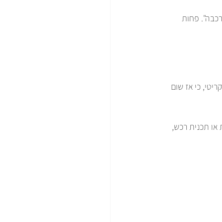
כבה". פחות 
יטי, כי אז שום 
 או תכנית רכש, 