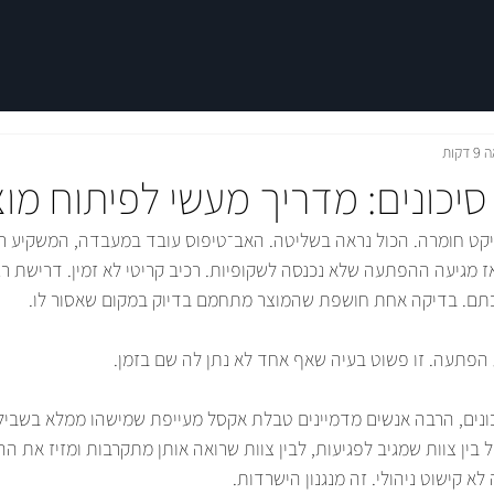
קות
סיכונים: מדריך מעשי לפיתוח מו
יקט חומרה. הכול נראה בשליטה. האב־טיפוס עובד במעבדה, המשקיע רגו
אז מגיעה ההפתעה שלא נכנסה לשקופיות. רכיב קריטי לא זמין. דרישת ר
ם. בדיקה אחת חושפת שהמוצר מתחמם בדיוק במקום שאסור לו.
 הפתעה. זו פשוט בעיה שאף אחד לא נתן לה שם בזמן.
כונים, הרבה אנשים מדמיינים טבלת אקסל מעייפת שמישהו ממלא בשביל 
ין צוות שמגיב לפגיעות, לבין צוות שרואה אותן מתקרבות ומזיז את ההג
לא קישוט ניהולי. זה מנגנון הישרדות.