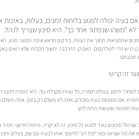
ת.
אם בעיה יכולה לפגוע בלוחות זמנים, בעלות, באיכות או
ר לא "משהו שנפתור אחר כך". היא סיכון שצריך לנהל.
חכים שהמציאות תחנך את הצוות. בודקים מראש איפה המוצר פגיע. האם
כן רגיש מדי לטולרנסים. האם קו ההרכבה יחשוף תקלות שלא רואים באב־
 תכננתם.
צר זה קריטי
שחרר תיקון. בעולם חומרה, כל טעות מקבלת גוף. היא הופכת לתבנית, 
חוזרת. אם פספסת בעיה מוקדם, אתה לא משלם רק בזמן. אתה משלם ג
טות חפוזות שנעשות תחת לחץ.
יהול סיכונים נועד למנוע כל סיכון. זה לא יקרה. פיתוח חדשני תמיד כו
את מה שנראה כמו "מזל רע" ולהפוך אותו לבעיה עם שם, בעלים ותכני