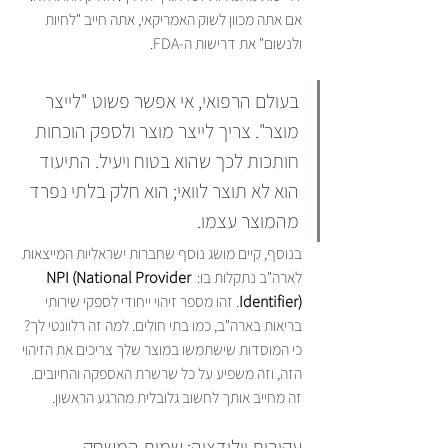
אם אתה מכוון לשוק האמריקאי, אתה חייב "לחיות 
ולנשום" את דרישות ה-FDA.
בעולם הרפואי, אי אפשר פשוט "לייצר 
מוצר". צריך לייצר מוצר ולספק הוכחות 
חותכות לכך שהוא בטוח ויעיל. התיעוד 
הוא לא תוצר לוואי; הוא חלק בלתי נפרד 
מהמוצר עצמו.
בנוסף, קיים מושג נוסף שחברות ישראליות המייצאות 
לארה"ב נתקלות בו: 
NPI (National Provider 
Identifier)
. זהו מספר זיהוי ייחודי לספקי שירותי 
בריאות בארה"ב, כמו בתי חולים. למה זה רלוונטי לך? 
כי המוסדות שישתמשו במוצר שלך צריכים את הזיהוי 
הזה, וזה משפיע על כל שרשרת האספקה והחיובים. 
זה מחייב אותך לחשוב גלובלית מהרגע הראשון.
עקיבות וולידציה: שמות המשחק