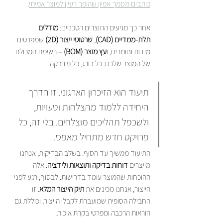
כותבים מסמך אפיון שהופך רעיון למוצר אמיתי
.
אחר כך מגיעים התוצרים הטכניים: 
מודלים 
תלת-ממדיים (CAD)
, 
שרטוטי ייצור (2D)
 שמפרטים 
מידות וחומרים, ו
עץ מוצר (BOM)
 – רשימת המכולת 
של המוצר שלכם. כל בורג, כל מדבקה.
תיעוד הוא הזיכרון הארגוני. זו הדרך 
היחידה ללמוד מהצלחות וטעויות, 
ולשכפל תהליכים מוצלחים. בלי זה, כל 
פרויקט חדש מתחיל מאפס.
התיעוד ממשיך עד הסוף. בשלב הבדיקות, אנחנו 
מייצרים 
דוחות בדיקה ותוצאות ולידציה
. אלה 
ההוכחות שהמוצר עומד בדרישות. לבסוף, רגע לפני 
הייצור, אנחנו מכינים את 
תיק הייצור המלא
. זו 
החבילה הסופית שמועברת לקבלן הייצור, וכוללת גם 
הוראות הרכבה ומפרטי בקרת איכות.