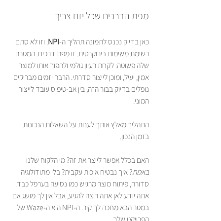
מפת הדרכים שכל יזם צריך
כאן בדיוק נכנס לתמונה תהליך ה-
NPI
. וזו לא סתם 
רשימת משימות בירוקרטית. זו מפת דרכים. המטרה 
שלה פשוטה: לקחת רעיון גולמי ולהפוך אותו למוצר 
אמין, יעיל, ומוכן לייצור סדרתי. הרבה יזמים מבריקים 
נופלים בדיוק בבור הזה, בין אב-טיפוס עובד לייצור 
המוני.
התהליך מאלץ אותך לענות על השאלות הנכונות 
בזמן הנכון.
האם בכלל אפשר לייצר את זה? מי הלקוח שלנו 
באמת
? איך נבטיח איכות עקבית? בלי מתודולוגיה 
סדורה, פיתוח מוצר מרגיש כמו נסיעה בערפל כבד. 
אתה יודע לאן אתה רוצה להגיע, אבל אין לך מושג אם 
במטר הבא מחכה לך קיר. ה-NPI הוא ה-Waze של 
הפרויקט שלך.