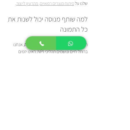
שלנו על 
פיתוח מוצרים רפואיים, מהרעיון לייצור
.
למה שותף מנוסה יכול לשנות את 
כל התמונה
ראינו הכל. באמת. במשך 
יותר מ-30 שנה
, אנחנו 
ברותל חיים ונושמים תהליכי NPI. ראינו יזמים 
מבריקים עם רעיונות שנועדו לשנות את העולם, 
וראינו איך הם טובעים בים של פרטים טכניים. למדנו 
בדרך הקשה שההבדל בין הצלחה לכישלון הוא 
כמעט אף פעם לא איכות הרעיון. כמעט תמיד, זו 
איכות הביצוע.
האמת היא שפיתוח מוצר יכול להיות מסע בודד. אתה 
מוצא את עצמך מחליף כובעים כל הזמן – יזם, 
מהנדס, איש רכש, מנהל פרויקט. קל ללכת לאיבוד. 
לכן, אנחנו לא רואים את עצמנו כ"קבלן משנה". אנחנו 
שותפים שלך לדרך.