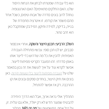
הוא כלי עבודה שמטרתו לבחון את הנחות היסוד 
שלנו. האם החלקים מתאימים? האם הארגונומיה 
נוחה? לרוב בונים סדרה של אבות-טיפוס, כשכל אחד 
מהם משפר את קודמו. זו איטרציה מתמדת של 
בנייה, בדיקה, למידה ותיקון. הפידבק שמתקבל כאן 
הוא זהב טהור.
השלב הרביעי: תכנון הייצור והשקה.
 אחרי אינספור 
סבבים, יש לנו תכן סופי. עכשיו מתחילה העבודה 
האמיתית: להכין את כל מה שדרוש כדי לייצר אותו 
באופן סדרתי. זהו המעבר הקריטי מפיתוח לייצור. 
אפשר לקרוא עוד על איך לעשות את זה נכון במאמר 
שלנו על 
העברה מפיתוח לייצור בלי טעויות יקרות
. כאן 
בונים את תיק הייצור, בוחרים ספקים ובונים את קו 
ההרכבה. רק אז אפשר להתחיל.
התהליך אולי נראה ארוך, אבל הוא הדרך היחידה 
להבטיח שמוצר חדש לא רק ייוולד, אלא גם יצליח. זו, 
על רגל אחת, המשמעות של 
מה זה NPI
: תהליך 