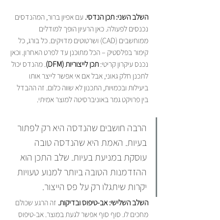
השלב השני: תכן הנדסי.
 עם אפיון ברור, המהנדסים 
נכנסים לפעולה. כאן הרעיון הופך למודלים 
ממוחשבים (CAD) ושרטוטים מדויקים. כל בורג, כל 
קימור בפלסטיק – הכל מתוכנן עד לפרט האחרון. וכאן 
נכנס עיקרון קריטי: 
תכן לייצוריות (DFM)
. מהנדס יכול 
לתכנן חלק גאוני, אבל אם אי אפשר לייצר אותו 
ביעילות ובכמויות, התכנון לא שווה כלום. זה ההבדל 
בין פרויקט גמר באוניברסיטה למוצר אמיתי.
הרבה חושבים שהנדסה היא רק לפתור 
בעיות. האמת היא שהנדסה טובה 
עוסקת במניעת בעיות. שלב התכן הוא 
ההזדמנות הטובה ביותר למנוע טעויות 
יקרות שיתגלו רק על פס הייצור.
השלב השלישי: אב-טיפוס ובדיקות.
 זה הרגע שכולם 
מחכים לו. סוף סוף אפשר לגעת במוצר. אב-טיפוס 