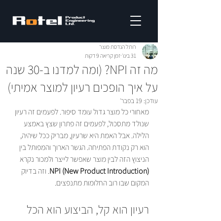
רותל הנדסת מוצר
31 בינו׳
זמן קריאה 9 דקות
מה זה NPI? (ומה למדנו ב-30 שנה
על איך הופכים רעיון למוצר אמיתי)
עודכן:
19 בפבר׳
מאחורי כל מוצר גדול עומד סיפור. לפעמים זה רעיון 
שנולד מתסכול, לפעמים זה פתרון שצץ באמצע 
הלילה. אבל האמת היא שרעיון, מבריק ככל שיהיה, 
הוא רק נקודת הפתיחה. הגשר הארוך והמפותל בין 
הניצוץ הזה לבין מוצר שאפשר לייצר ולמכור נקרא 
NPI (New Product Introduction)
. וזה בדיוק 
המקום שבו רוב החלומות מתנפצים.
רעיון הוא קל, הביצוע הוא הכל