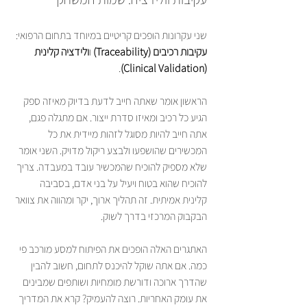
שני עקרונות הופכים קריטיים במיוחד בתחום הרפואי: 
עקיבות רכיבים (Traceability)
 ו
ולידציה קלינית 
.
(Clinical Validation)
הראשון אומר שאתה חייב לדעת בדיוק מאיזה ספק 
הגיע כל רכיב ומאיזו סדרת ייצור. אם מתגלה פגם, 
אתה חייב להיות מסוגל לזהות מיידית את כל 
המכשירים שהושפעו ולבצע ריקול מדויק. השני אומר 
שלא מספיק להוכיח שהמכשיר עובד במעבדה. צריך 
להוכיח שהוא בטוח ויעיל על בני אדם, בסביבה 
קלינית אמיתית. זה תהליך ארוך, יקר ומהווה את צוואר 
הבקבוק המרכזי בדרך לשוק.
האתגרים האלה הופכים את הפיתוח למסע מורכב פי 
כמה. אם אתה שוקל להיכנס לתחום, חשוב להבין 
שהדרך ארוכה ודורשת מומחיות ושותפים שמבינים 
את עומק האחריות. רוצה להעמיק? קרא את המדריך 