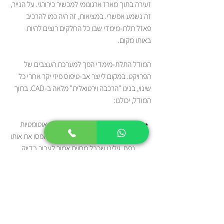
זעירה בתוך מארז ארגונומי למכשיר כירורגי. על הנייר, 
זה נשמע אפשרי. במציאות, זה היה כמו להרכיב 
פאזל תלת-מימדי שבו כל החלקים רוצים להיות 
באותו מקום.
המודל התלת-מימדי הפך למערכת העצבים של 
הפרויקט. במקום לייצר אב-טיפוס פיזי יקר אחרי כל 
שינוי, בנינו "הרכבה וירטואלית" מלאה ב-CAD. בתוך 
המודל, יכולנו:
לזהות התנגשויות:
 הרצנו בדיקות אוטומטיות 
שמיד זיהו כל פעם ששני רכיבים תפסו את אותו 
נפח. גילינו שכבל מסוים אמור לעבור בדיוק 
איפה שתכננו להבריג בורג – תקלה שהייתה 
מתגלה רק בהרכבה וגורמת לעיכוב של שבועות.
לבדוק מרווחים לתחזוקה:
 האם טכנאי יוכל 
להחליף סוללה בלי לפרק חצי מהמכשיר? 
באמצעות המודל, דימינו את תנועת הידיים 
והכלים.