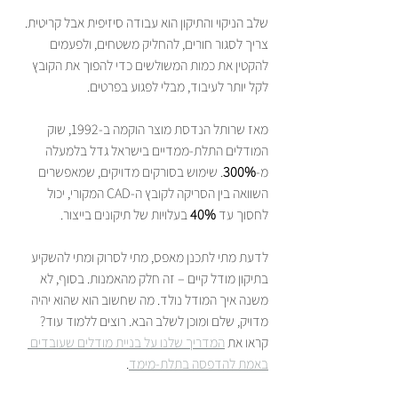
שלב הניקוי והתיקון הוא עבודה סיזיפית אבל קריטית. 
צריך לסגור חורים, להחליק משטחים, ולפעמים 
להקטין את כמות המשולשים כדי להפוך את הקובץ 
לקל יותר לעיבוד, מבלי לפגוע בפרטים.
מאז שרותל הנדסת מוצר הוקמה ב-1992, שוק 
המודלים התלת-ממדיים בישראל גדל בלמעלה 
מ-
300%
. שימוש בסורקים מדויקים, שמאפשרים 
השוואה בין הסריקה לקובץ ה-CAD המקורי, יכול 
לחסוך עד 
40%
 בעלויות של תיקונים בייצור.
לדעת מתי לתכנן מאפס, מתי לסרוק ומתי להשקיע 
בתיקון מודל קיים – זה חלק מהאמנות. בסוף, לא 
משנה איך המודל נולד. מה שחשוב הוא שהוא יהיה 
מדויק, שלם ומוכן לשלב הבא. רוצים ללמוד עוד? 
קראו את 
המדריך שלנו על בניית מודלים שעובדים 
באמת להדפסה בתלת-מימד
.