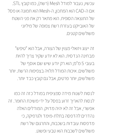
עכשיו, נעבור למודל Mesh (רשת), כמו קובץ STL. 
אם ה-CAD הוא המתכון, ה-Mesh הוא תמונה או פסל 
של התוצאה הסופית. הוא מתאר רק את פני השטח 
של האובייקט בעזרת רשת צפופה של מיליוני 
משולשים קטנים.
זה ייצוג ויזואלי מצוין של הצורה, אבל הוא "טיפש" 
מבחינה הנדסית. הוא לא יודע שקיר צריך להיות 
בעובי 5 מ"מ; הוא רק יודע שיש שם אוסף של 
משולשים. איכות המודל תלויה בצפיפות הרשת. יותר 
משולשים, יותר פרטים, אבל גם קובץ כבד יותר.
לנסות לשנות מידה ספציפית במודל כזה זה כמו 
לנסות להאריך זרוע בפסל על ידי משיכת החומר. זה 
אפשרי, אבל זה לא יהיה מדויק. המודלים האלה 
נהדרים להדפסה בתלת-מימד ולגרפיקה, כי 
מדפסות עובדות בשכבות, והתרגום של רשת 
משולשים לשכבות הוא טבעי ופשוט.