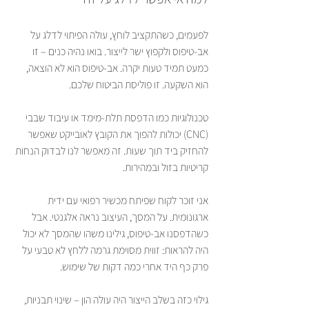
לפעמים, כשהתקציב לוחץ, עולה הפיתוי לדלג על 
אב-טיפוס ולקפוץ ישר לייצור. בואו נהיה כנים – זו 
כמעט תמיד טעות יקרה. אב-טיפוס הוא לא הוצאה, 
הוא השקעה. זו פוליסת הביטוח שלכם.
טכנולוגיות כמו הדפסת תלת-מימד או עיבוד שבבי 
(CNC) יכולות להפוך את הקובץ לאובייקט שאפשר 
להחזיק ביד תוך שעות. זה מאפשר לנו לבדוק הנחות 
קריטיות בזול ובמהירות.
אני זוכר לקוח שפיתח מכשיר רפואי עם ידית 
ארגונומית. על המסך, העיצוב נראה אלגנטי. אבל 
כשהדפסנו אב-טיפוס, גילינו משהו שהמסך לא יכול 
היה להראות: זווית מסוימת גרמה ללחץ לא טבעי על 
פרק כף היד אחרי כמה דקות של שימוש.
גילוי כזה בשלב הייצור היה עולה הון – שינוי תבניות, 