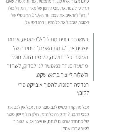
סתם מצויר, אלא מוגדר מתמטית. מה זה אומר? שאם 
תחליטו לשנות את עובי הדופן של מארז, המודל כולו 
"יודע" להתאים את עצמו. זה ה-DNA הדיגיטלי של 
המוצר, שמכיל את כל ההיגיון ההנדסי שלו.
כשאנחנו בונים מודל CAD מאפס, אנחנו 
יוצרים את "גרסת האמת" היחידה של 
המוצר. כל החלטה, כל מידה וכל חומר 
מתועדים. זה מאפשר לנו לבדוק, לשחזר 
ולשלוח לייצור בראש שקט.
הנדסה הפוכה: להפוך אובייקט פיזי 
לקובץ
אבל מה קורה כשיש לכם מוצר פיזי, אבל אין לכם את 
קבצי התכנון? זה קורה כל הזמן: חלק חילוף ישן, מוצר 
של מתחרה שרוצים לנתח, או איבר אנושי שצריך 
ליצור עבורו שתל.