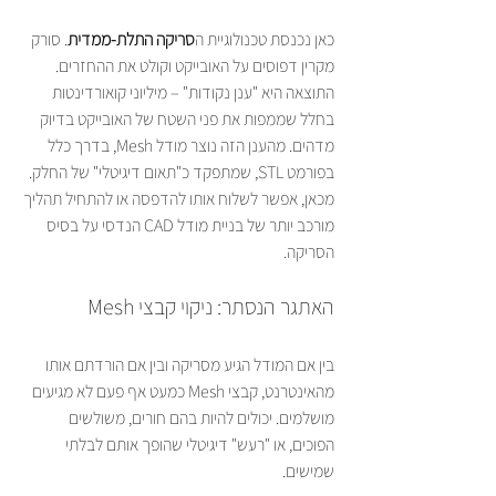
כאן נכנסת טכנולוגיית ה
סריקה התלת-ממדית
. סורק 
מקרין דפוסים על האובייקט וקולט את ההחזרים. 
התוצאה היא "ענן נקודות" – מיליוני קואורדינטות 
בחלל שממפות את פני השטח של האובייקט בדיוק 
מדהים. מהענן הזה נוצר מודל Mesh, בדרך כלל 
בפורמט STL, שמתפקד כ"תאום דיגיטלי" של החלק. 
מכאן, אפשר לשלוח אותו להדפסה או להתחיל תהליך 
מורכב יותר של בניית מודל CAD הנדסי על בסיס 
הסריקה.
האתגר הנסתר: ניקוי קבצי Mesh
בין אם המודל הגיע מסריקה ובין אם הורדתם אותו 
מהאינטרנט, קבצי Mesh כמעט אף פעם לא מגיעים 
מושלמים. יכולים להיות בהם חורים, משולשים 
הפוכים, או "רעש" דיגיטלי שהופך אותם לבלתי 
שמישים.