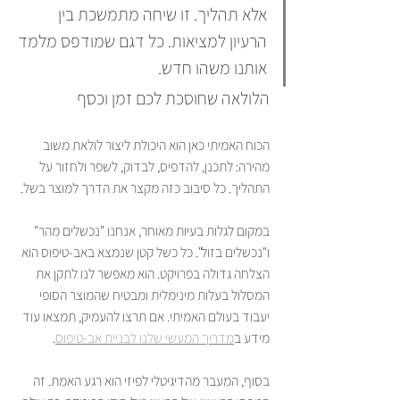
אלא תהליך. זו שיחה מתמשכת בין 
הרעיון למציאות. כל דגם שמודפס מלמד 
אותנו משהו חדש.
הלולאה שחוסכת לכם זמן וכסף
הכוח האמיתי כאן הוא היכולת ליצור לולאת משוב 
מהירה: לתכנן, להדפיס, לבדוק, לשפר ולחזור על 
התהליך. כל סיבוב כזה מקצר את הדרך למוצר בשל.
במקום לגלות בעיות מאוחר, אנחנו "נכשלים מהר" 
ו"נכשלים בזול". כל כשל קטן שנמצא באב-טיפוס הוא 
הצלחה גדולה בפרויקט. הוא מאפשר לנו לתקן את 
המסלול בעלות מינימלית ומבטיח שהמוצר הסופי 
יעבוד בעולם האמיתי. אם תרצו להעמיק, תמצאו עוד 
מידע ב
מדריך המעשי שלנו לבניית אב-טיפוס
.
בסוף, המעבר מהדיגיטלי לפיזי הוא רגע האמת. זה 