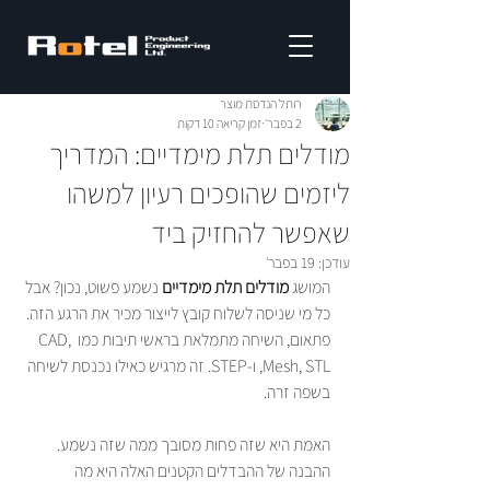
רותל הנדסת מוצר
2 בפבר׳
זמן קריאה 10 דקות
מודלים תלת מימדיים: המדריך
ליזמים שהופכים רעיון למשהו
שאפשר להחזיק ביד
עודכן:
19 בפבר׳
המושג 
מודלים תלת מימדיים
 נשמע פשוט, נכון? אבל 
כל מי שניסה לשלוח קובץ לייצור מכיר את הרגע הזה. 
פתאום, השיחה מתמלאת בראשי תיבות כמו CAD, 
Mesh, STL, ו-STEP. זה מרגיש כאילו נכנסת לשיחה 
בשפה זרה.
האמת היא שזה פחות מסובך ממה שזה נשמע. 
ההבנה של ההבדלים הקטנים האלה היא מה 