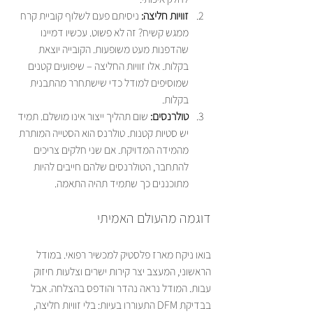
זוויות חליצה:
 ניסיתם פעם לשלוף קוביית קרח 
ממגש קשיח? זה לא פשוט. עכשיו דמיינו 
שהדפנות מעט משופעות. הקובייה יוצאת 
בקלות. אלו זוויות החליצה – שיפועים קטנים 
שמוסיפים למודל כדי שישתחרר מהתבנית 
בקלות.
טולרנסים:
 שום תהליך ייצור אינו מושלם. תמיד 
יש סטיות קטנות. טולרנס הוא הסטייה המותרת 
מהמידה המדויקת. אם שני חלקים צריכים 
להתחבר, הטולרנסים שלהם חייבים להיות 
מתוכננים כך שתמיד תהיה התאמה.
דוגמה מהעולם האמיתי
בואו ניקח מארז פלסטיק למכשיר רפואי. במודל 
הראשוני, המעצב יצר קירות ישרים וצלעות חיזוק 
עבות. המודל נראה נהדר והודפס בהצלחה. אבל 
בבדיקת DFM התעוררו בעיות: בלי זוויות חליצה, 