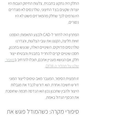
החלק היה נתקע בתבנית. צלעות החיזוק העבות היו 
יוצרות שקעים בצד החיצוני. טולרנסים לא מוגדרים 
היו גורמים לכך שחלק מהמארזים פשוט לא היו 
נסגרים.
הפתרון היה לחזור ל-CAD ולבצע התאמות: הוספנו 
זוויות חליצה, הקטנו את עובי הצלעות, והגדרנו 
טולרנסים מדויקים. השינויים האלה, שנעשו בתכנון, 
חסכו שינויים יקרים להחריד בתבנית והבטיחו ייצור 
חלק. אם הנושא מעניין אתכם, תוכלו להרחיב ב
מאמר 
שלנו על תהליך ה-DFM
.
זו תמצית הסיפור. המעבר מאב-טיפוס לייצור המוני 
דורש חשיבה אחרת. הוא דורש לכבד את מגבלות 
הייצור ולהבין שתכנון נכון הוא הנדסה חכמה שחוסכת 
את הכסף הגדול באמת.
סיפורי מקרה: כשהמודל פוגש את 