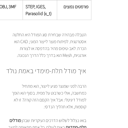
פורמטים נפוצים
STEP, IGES, 
 OBJ, 3MF
Parasolid (x_t)
הטבלה מבהירה שבחירת סוג המודל היא החלטה 
אסטרטגית. לפיתוח מוצר לייצור המוני, CAD הוא 
הכרח. לאב-טיפוס מהיר בהדפסה או לצורות 
אורגניות, Mesh הוא בדרך כלל הדרך הנכונה.
איך מודל תלת-מימדי באמת נולד
הרבה לפני שמוצר מגיע לייצור, הוא מתחיל 
כמחשבה, אולי כשרבוט על מפית. בסוף הוא הופך 
למודל דיגיטלי. אבל איך הקסם הזה קורה? זו לא 
קוסמות, אלא תהליך הנדסי.
בואו נצלול לשלוש הדרכים העיקריות שבהן 
מודלים 
תלת-ממדיים
 באים לעולם. כל אחת מתאימה למצב 