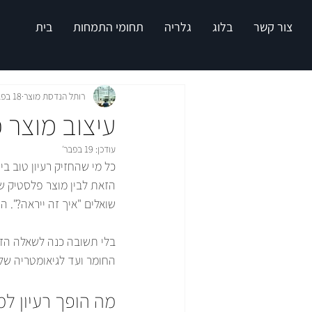
צור קשר
בלוג
גלריה
תחומי התמחות
בית
רותל הנדסת מוצר
18 בפבר׳
עיצוב מוצר פ
עודכן:
19 בפבר׳
כל מי שהחזיק רעיון טוב ב
הזאת לבין מוצר פלסטיק ש
שואלים "איך זה ייראה?". 
בלי תשובה כנה לשאלה הזא
החומר ועד לגיאומטריה של 
מה הופך רעיון ל