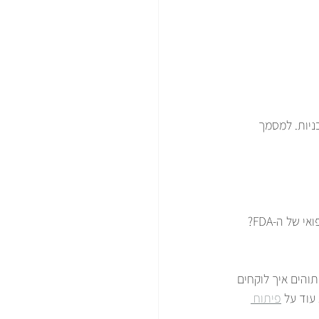
ניות. למסמך 
למשל: הוא צריך לעמוד בשמש ישירה כל הקיץ? לשרוד נפילה מגובה מטר על בטון? לעמוד בתקן רפואי של ה-FDA? 
והים איך לוקחים 
עוד על 
פיתוח 