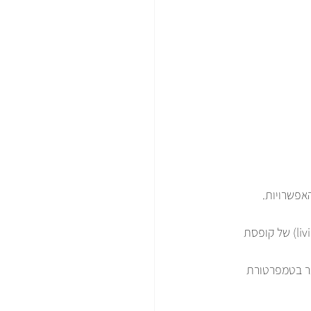
אפשרויות.
 האם המוצר צריך להיות קשיח כמו קסדה, או גמיש כמו ציר חי (living hinge) של קופסת 
אר בטמפרטורת 