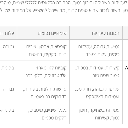
לעמידות בשחיקה וחיכוך נמוך. הבחירה הקלאסית לגלגלי שיניים, מיסבי
ון. חשוב לזכור שהוא סופח לחות, מה שיכול להשפיע על המידות שלו לא
תכונות עיקריות
שימושים נפוצים
עלות יח
גמישות גבוהה, עמידות 
קופסאות אחסון, צירים 
נמוכה
כימית, עלות נמוכה
חיים, פקקים, רהיטים
A
קשיחות, עמידות במכות, 
קוביות לגו, מארזי 
בינונית
גימור שטח טוב
אלקטרוניקה, חלקי רכב
שקיפות גבוהה, חוזק מכני 
עדשות, חלונות בטיחות, 
גבוהה
ועמידות באימפקט
בקבוקים רב-פעמיים
עמידות בשחיקה, חיכוך 
גלגלי שיניים, מיסבים, 
בינונית-
נמוך, קשיחות
חלקים מכניים