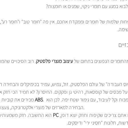
לבוא במגע עם חומרי ניקוי, שמנים או חומצות?
ות שלמות של חומרים וממקדת אתכם. אין פה "חומר טוב" ו"חומר רע", 
ימה.
יים
החומרים הנפוצים בתחום של 
עיצוב מוצרי פלסטיק
. רוב הסיכויים שהמו
וס העבודה" של עולם הפלסטיק. זול, גמיש, עמיד בכימיקלים והבחירה ה
על מכסים של קופסאות, רהיטי גן ופקקים. החיסרון? לא תמיד הכי חזק או 
. הוא קשיח, עמיד בפני מכות וקל לעיבוד, עם גימור שטח יפה. לכן הוא 
ABS
 מכירים את קוביות הלגו? זה 
הבחירה למארזים של מוצרי אלקטרוניקה, צעצועים וחלקי רכב.
אתם צריכים שקיפות וחוזק יוצא דופן, 
PC
 הוא התשובה. חזק משמעותית 
ות, חלונות "חסיני ירי" ודיסקים.