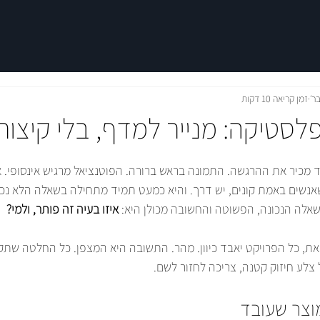
זמן קריאה 10 דקות
לסטיקה: מנייר למדף, בלי קיצור
יד מכיר את ההרגשה. התמונה בראש ברורה. הפוטנציאל מרגיש אינסופי. א
אנשים באמת קונים, יש דרך. והיא כמעט תמיד מתחילה בשאלה הלא נכונ
השאלה הנכונה, הפשוטה והחשובה מכולן היא: 
איזו בעיה זה פותר, ולמי?
ת, כל הפרויקט יאבד כיוון. מהר. התשובה היא המצפן. כל החלטה שתק
צלע חיזוק קטנה, צריכה לחזור לשם.
מוצר שעובד