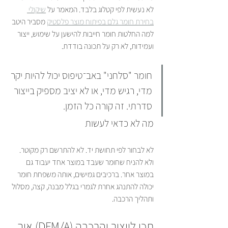
לא נעשית לפי קטלוג בלבד. המאמר על 
שיקולי 
בחירת חומר גלם בפיתוח מוצר פלסטיק
 מסביר היטב 
למה החלטות חומר חייבות להישען על שימוש, ייצור 
ועמידות, לא רק על תכונה בודדת.
חומר "סלחני" באב־טיפוס יכול להיות יקר 
מדי, רגיש מדי, או לא יציב מספיק בייצור 
סדרתי. זה קורה כל הזמן.
מה לא כדאי לעשות
לא לבחור לפי תחושת יד. לא להתרשם רק מקוטר. 
ולא להניח שחומר שעבד במוצר אחד יעבוד גם 
במוצר אחר. ברכיבים גמישים, אותה משפחת חומר 
יכולה להתנהג אחרת לגמרי בגלל מבנה, קצה, מסלול 
ותהליך הרכבה.
תכן לייצור והרכבה (DFM/A) איך 