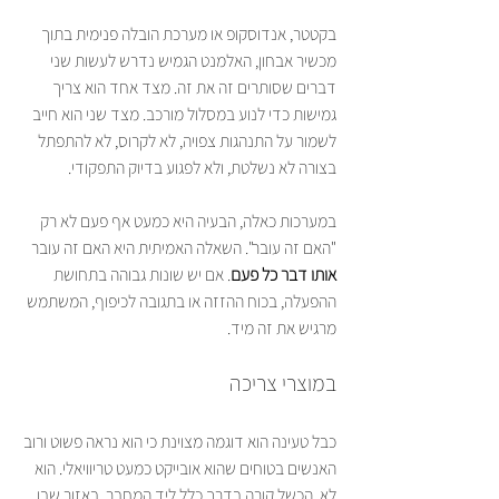
בקטטר, אנדוסקופ או מערכת הובלה פנימית בתוך 
מכשיר אבחון, האלמנט הגמיש נדרש לעשות שני 
דברים שסותרים זה את זה. מצד אחד הוא צריך 
גמישות כדי לנוע במסלול מורכב. מצד שני הוא חייב 
לשמור על התנהגות צפויה, לא לקרוס, לא להתפתל 
בצורה לא נשלטת, ולא לפגוע בדיוק התפקודי.
במערכות כאלה, הבעיה היא כמעט אף פעם לא רק 
"האם זה עובר". השאלה האמיתית היא האם זה עובר 
אותו דבר כל פעם
. אם יש שונות גבוהה בתחושת 
ההפעלה, בכוח ההזזה או בתגובה לכיפוף, המשתמש 
מרגיש את זה מיד.
במוצרי צריכה
כבל טעינה הוא דוגמה מצוינת כי הוא נראה פשוט ורוב 
האנשים בטוחים שהוא אובייקט כמעט טריוויאלי. הוא 
לא. הכשל קורה בדרך כלל ליד המחבר, באזור שבו 