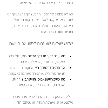
חומרי ניקוי או חשיפה סביבתית לא נעימה.
כאן לא מספיק שהרכיב "יחזיק". צריך לדעת איך הוא 
יתנהג כשהוא קשור לאלפי פרטים קטנים: מסלול 
השחלה, תפסנים, תעלות מעבר, חיכוך מצטבר, 
ותנועה חוזרת באותו אזור.
שלוש שאלות שעוזרות לסווג את היישום
מה עובר בתוך או דרך הרכיב
  כוח, נוזל, כבל 
חשמלי, סיב אופטי, או שילוב ביניהם.
איך הרכיב זז לאורך חייו
  התקנה חד־פעמית, 
תנועה מחזורית, או תנוחה משתנה לא צפויה.
מה יכאיב ראשון אם משהו ישתבש
  הדיוק, 
האמינות, נוחות ההרכבה, או הבטיחות.
זו לא סמנטיקה. זו דרך להחליט אם אתה מתכנן 
אלמנט גמיש, מערכת הנחיה, או שניהם יחד.