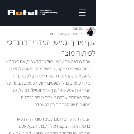
Tali Zic
15 במאי
זמן קריאה 9 דקות
ענף ארוך וגמיש: המדריך ההנדסי
לפיתוח מוצר
אתה כנראה שם עכשיו. מול מכלול צפוף, עם פינה לא 
נוחה, מעט מדי מקום, ודרישה אחת פשוטה לכאורה: 
להעביר משהו מנקודה אחת לאחרת. לפעמים זה 
כוח. לפעמים נוזל. לפעמים חיווט. לפעמים תנועה. על 
הנייר זה נשמע כמו “ענף ארוך וגמיש”. בפועל, זה 
אחד האזורים שבהם מוצרים טובים נבדלים 
ממוצרים שמסתדרים רק במעבדה.
הבעיה היא שרוב התוכן סביב המונח הזה נשאר 
ברמת ההגדרה. קצת מילון, קצת תשבץ, אפס 
הנדסה. מי שמפתח מוצר לא צריך עוד פירוש לשוני. 