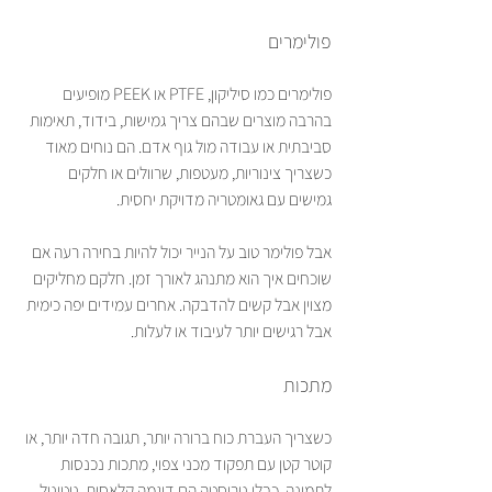
פולימרים
פולימרים כמו סיליקון, PTFE או PEEK מופיעים 
בהרבה מוצרים שבהם צריך גמישות, בידוד, תאימות 
סביבתית או עבודה מול גוף אדם. הם נוחים מאוד 
כשצריך צינוריות, מעטפות, שרוולים או חלקים 
גמישים עם גאומטריה מדויקת יחסית.
אבל פולימר טוב על הנייר יכול להיות בחירה רעה אם 
שוכחים איך הוא מתנהג לאורך זמן. חלקם מחליקים 
מצוין אבל קשים להדבקה. אחרים עמידים יפה כימית 
אבל רגישים יותר לעיבוד או לעלות.
מתכות
כשצריך העברת כוח ברורה יותר, תגובה חדה יותר, או 
קוטר קטן עם תפקוד מכני צפוי, מתכות נכנסות 
לתמונה. כבלי נירוסטה הם דוגמה קלאסית. ניטינול 