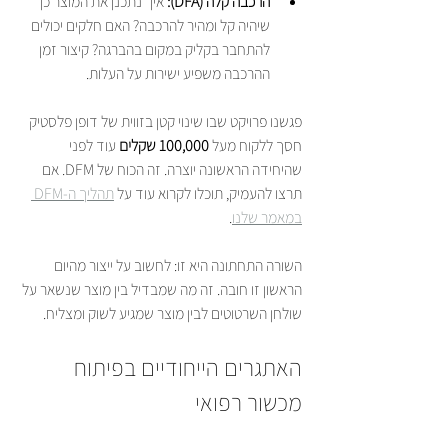
הרכבה קלה (DFA):
 איך נתכנן את המוצר כך 
שיהיה קל ומהיר להרכבה? האם חלקים יכולים 
להתחבר בקליק במקום בהברגה? קיצור זמן 
ההרכבה משפיע ישירות על העלות.
פגשנו פרויקט שבו שינוי קטן בזווית של דופן פלסטיק 
חסך ללקוח מעל 
100,000 שקלים
 עוד לפני 
שהיחידה הראשונה יוצרה. זה הכוח של DFM. אם 
תרצו להעמיק, תוכלו לקרוא עוד על 
תהליך ה-DFM 
במאמר שלנו
.
השורה התחתונה היא זו: לחשוב על ייצור מהיום 
הראשון זו חובה. זה מה שמבדיל בין מוצר שנשאר על 
שולחן השרטוטים לבין מוצר שמגיע לשוק ומצליח.
האתגרים הייחודיים בפיתוח 
מכשור רפואי