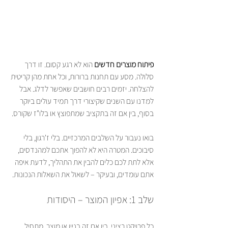
פיתוח מוצרים חדשים
 הוא לא רגע קסום. זו דרך 
סלולה. מסע עם תחנות ברורות, וכל אחת מהן קריטית 
להצלחה. יזמים רבים חושבים שאפשר לדלג. אבל 
למדנו עם השנים שקיצורי דרך תמיד עולים ביוקר 
בסוף, בין אם זה בתקציב שמתפוצץ או בלו"ז שקורס.
בואו נעבור על השלבים המרכזיים. בלי ז'רגון, בלי 
סיבוכים. המטרה היא לא להפוך אתכם למהנדסים, 
אלא לתת לכם כלים להבין את התהליך, לדעת איפה 
אתם עומדים, ובעיקר – לשאול את השאלות הנכונות.
שלב 1: אפיון המוצר – היסודות
כל פרויקט רציני, בין אם זה בניין או מוצר, מתחיל 