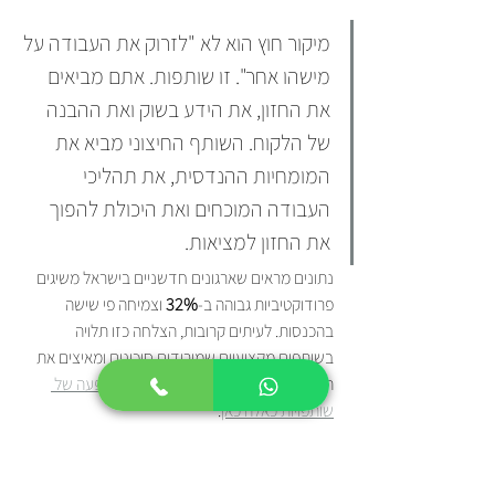
מיקור חוץ הוא לא "לזרוק את העבודה על 
מישהו אחר". זו שותפות. אתם מביאים 
את החזון, את הידע בשוק ואת ההבנה 
של הלקוח. השותף החיצוני מביא את 
המומחיות ההנדסית, את תהליכי 
העבודה המוכחים ואת היכולת להפוך 
את החזון למציאות.
נתונים מראים שארגונים חדשניים בישראל משיגים 
פרודוקטיביות גבוהה ב-
32%
 וצמיחה פי שישה 
בהכנסות. לעיתים קרובות, הצלחה כזו תלויה 
בשותפים מקצועיים שמורידים סיכונים ומאיצים את 
ההגעה לשוק. 
תוכלו לקרוא עוד על ההשפעה של 
שותפויות כאלה כאן
.
אז איך מחליטים?