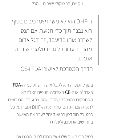
ניסויים, פרוטוקולי ישיבות – הכל.
ה-DHF הוא לא משהו שמרכיבים בסוף. 
הוא נבנה תוך כדי תנועה. אם תנסו 
לשחזר אותו בדיעבד, זה דגל אדום 
מהבהב עבור כל גוף רגולטורי שיבדוק 
אתכם.
הדרך המפרכת לאישורי FDA ו-CE
בסוף, המטרה היא לקבל אישורי שיווק כמו ה-
FDA
בארה"ב או ה-
CE
 באירופה. הגופים האלה לא 
מסתפקים בהצהרה שלכם שהמוצר עובד. הם רוצים 
לראות הוכחות. הם יפתחו את ה-DHF ויעברו על כל 
פרט. כל חור קטן בתיעוד יכול לעכב את האישור 
בחודשים ארוכים, ולעלות הון.
הטיפ הכי חשוב שלנו: אל תחכו לסוף. תכננו את 