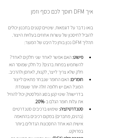
איך DFM חוסך לכם כסף וזמן
בואו נדבר על דוגמאות. שינויים קטנים בתכנון יכולים 
להוביל לחיסכון של עשרות אחוזים בעלויות הייצור. 
תהליך DFM נכון בוחן כל היבט של המוצר:
פישוט:
 האם אפשר לאחד שני חלקים לאחד? 
להשתמש בפחות ברגים? כל חלק שמוסר הוא 
חלק שלא צריך לייצר, לקנות, לאחסן ולהרכיב.
חומרים:
 האם החומר שנבחר מתאים לייצור 
המוני? האם יש חלופה זולה יותר שעומדת 
בדרישות? שינוי קטן בסוג הפלסטיק יכול להוזיל 
את עלות חומר הגלם ב-
20%
.
סטנדרטיזציה:
 שימוש ברכיבים סטנדרטיים 
(ברגים, מחברים) במקום רכיבים בהתאמה 
אישית הוא אחד החסכונות הגדולים ביותר 
בפרויקט.