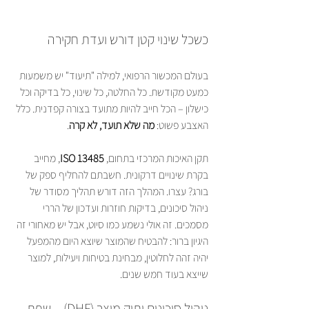
כשכל שינוי קטן דורש ועדת חקירה
בעולם המכשור הרפואי, למילה "תיעוד" יש משמעות 
כמעט מקודשת. כל החלטה, כל שינוי, כל בדיקה וכל 
כישלון – הכל חייב להיות מתועד בצורה קפדנית. כלל 
האצבע פשוט: 
מה שלא תועד, לא קרה
.
תקן האיכות המרכזי בתחום, 
ISO 13485
, מחייב 
בקרת שינויים דרקונית. חשבתם להחליף ספק של 
בורג? עצרו. המהלך הזה דורש תהליך מסודר של 
ניהול סיכונים, בדיקות חוזרות ועדכון של הררי 
מסמכים. זה אולי נשמע כמו סיוט, אבל יש מאחורי זה 
היגיון ברור: להבטיח שהמוצר שיוצא היום מהמפעל 
יהיה זהה לחלוטין, מבחינת בטיחות ויעילות, למוצר 
שייצא בעוד חמש שנים.
ניהול סיכונים ותיק מוצר (DHF) – שפת 