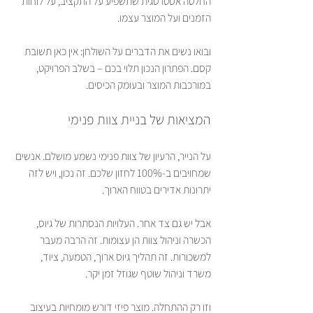
החלטה אסטרטגית שתשפיע על התקציב, על לוחות 
הזמנים ועל המוצר עצמו.
ובואו נשים את הדברים על השולחן: אין כאן תשובת 
קסם. הפתרון הנכון תלוי בכם – בשלב הפרויקט, 
במורכבות המוצר ובעומק הכיסים.
המציאות של בניית צוות פנימי
על הנייר, הרעיון של צוות פנימי נשמע מושלם. אנשים 
שמחויבים ב-100% לחזון שלכם. זה נכון, ויש לזה 
יתרונות אדירים בטווח הארוך.
אבל יש גם צד אחר. העלויות הנסתרות של גיוס, 
הכשרה וניהול צוות הן עצומות. זה הרבה מעבר 
למשכורות. זה תהליך גיוס ארוך, הטמעה, ציוד, 
משרד וניהול שוטף שגוזל זמן יקר.
וזו רק ההתחלה. מוצר פיזי דורש מומחיות בעיצוב 