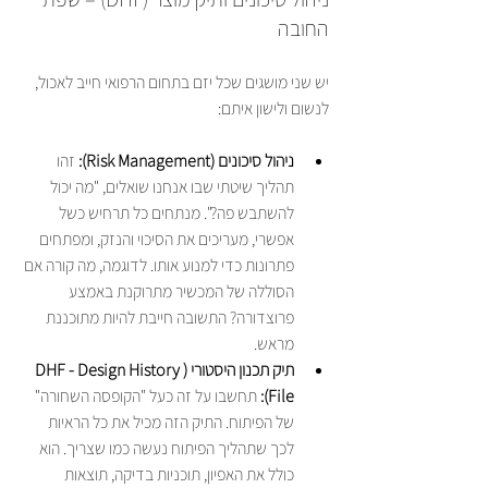
החובה
יש שני מושגים שכל יזם בתחום הרפואי חייב לאכול, 
לנשום ולישון איתם:
ניהול סיכונים (Risk Management):
 זהו 
תהליך שיטתי שבו אנחנו שואלים, "מה יכול 
להשתבש פה?". מנתחים כל תרחיש כשל 
אפשרי, מעריכים את הסיכוי והנזק, ומפתחים 
פתרונות כדי למנוע אותו. לדוגמה, מה קורה אם 
הסוללה של המכשיר מתרוקנת באמצע 
פרוצדורה? התשובה חייבת להיות מתוכננת 
מראש.
תיק תכנון היסטורי (DHF - Design History 
File):
 תחשבו על זה כעל "הקופסה השחורה" 
של הפיתוח. התיק הזה מכיל את כל הראיות 
לכך שתהליך הפיתוח נעשה כמו שצריך. הוא 
כולל את האפיון, תוכניות בדיקה, תוצאות 