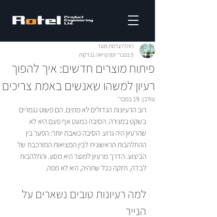
רותל הנדסת מוצר
5 בפבר׳
זמן קריאה 11 דקות
פיתוח מוצרים חדשים: איך להפוך
רעיון למשהו שאנשים באמת צריכים
עודכן:
19 בפבר׳
רוב הרעיונות הגדולים לא מתים. הם פשוט נגמרים 
בשקט במגירה. הסיבה כמעט אף פעם היא לא 
שהרעיון היה גרוע. הסיבה כואבת יותר: הפער בין 
ההתלהבות הראשונית לבין המציאות המורכבת של 
הביצוע. הדרך מרעיון למוצר היא מסע. והתלהבות 
לבדה, חזקה ככל שתהיה, היא לא מפה.
למה רעיונות טובים נשארים על 
הנייר