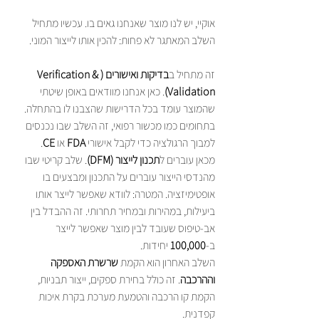
אוקיי, יש לנו מוצר שאנחנו גאים בו. עכשיו מתחיל 
השלב המאתגר לא פחות: להכין אותו לייצור המוני.
זה מתחיל ב
בדיקות ואישורים (Verification & 
Validation)
. כאן אנחנו מוודאים באופן שיטתי 
שהמוצר עומד בכל הדרישות שהצבנו לו בהתחלה. 
בתחומים כמו מכשור רפואי, זה השלב שבו נכנסים 
למבוך הרגולציה כדי לקבל אישורי 
FDA
 או 
CE
מכאן עוברים ל
תכנון לייצור (DFM)
. שלב קריטי שבו 
מהנדסי הייצור עוברים על התכנון ומבצעים בו 
אופטימיזציה. המטרה: לוודא שאפשר לייצר אותו 
ביעילות, במהירות ובמחיר תחרותי. זה ההבדל בין 
אב-טיפוס שעובד לבין מוצר שאפשר לייצר 
ב-
100,000
השלב האחרון הוא הקמת 
שרשרת האספקה 
וההרכבה
. זה כולל בחירת ספקים, ייצור תבניות, 
הקמת קו הרכבה והטמעת מערכת בקרת איכות 
קפדנית.