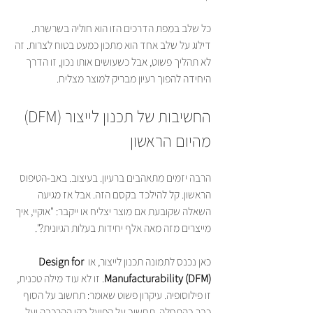
כל שלב במפת הדרכים הזו הוא חוליה בשרשרת. 
דילוג על שלב אחד הוא מתכון כמעט בטוח לצרות. זה 
לא תהליך פשוט, אבל כשעושים אותו נכון, זו הדרך 
היחידה להפוך רעיון מבריק למוצר מצליח.
החשיבות של תכנון לייצור (DFM) 
מהיום הראשון
הרבה יזמים מתאהבים ברעיון. בעיצוב. באב-הטיפוס 
הראשון. קל להילכד בקסם הזה. אבל אז מגיעה 
השאלה שקובעת אם מוצר יצליח או ייקבר: "אוקיי, איך 
מייצרים מזה מאה אלף יחידות בעלות הגיונית?".
כאן נכנס לתמונה תכנון לייצור, או 
Design for 
Manufacturability (DFM)
. זו לא עוד מילה טכנית, 
זו פילוסופיה. עיקרון פשוט שאומר: תחשוב על הסוף 
כבר בהתחלה. תחשוב על הפועל בקו ההרכבה ועל 