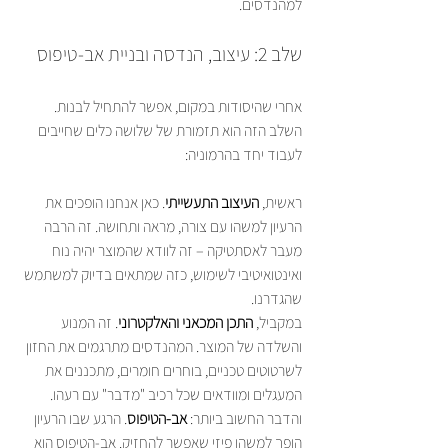
למהנדסים.
שלב 2: עיצוב, הנדסה ובניית אב-טיפוס
אחרי שהיסודות במקום, אפשר להתחיל לבנות. 
השלב הזה הוא תזמורת של שלושה כלים שחייבים 
לעבוד יחד בהרמוניה:
ראשית, 
העיצוב התעשייתי
. כאן אנחנו הופכים את 
הרעיון למשהו עם צורה, מראה ותחושה. זה הרבה 
מעבר לאסתטיקה – זה לוודא שהמוצר יהיה נוח 
ואינטואיטיבי לשימוש, כזה שמתאים בדיוק למשתמש 
במקביל, 
התכן המכאני והאלקטרוני
. זה המנוע 
והשלדה של המוצר. המהנדסים מתרגמים את החזון 
לשרטוטים טכניים, בוחרים חומרים, מתכננים את 
והדבר החשוב ביותר: 
אב-הטיפוס
. הרגע שבו הרעיון 
הופך למשהו פיזי שאפשר להחזיק. אב-הטיפוס הוא 