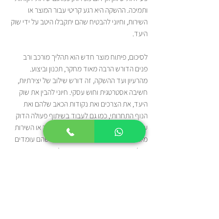
ותמיכה. ההשקה היא רגע קריטי עבור המוצר או 
השירות, וחיוני להבטיח שהם יתקבלו היטב על ידי שוק 
היעד.
לסיכום, פיתוח מוצר חדש הוא תהליך מורכב ורב 
פנים הדורש הרבה מאוד מחקר, תכנון וביצוע. 
מהרעיון ועד ההשקה, זה דורש שילוב של יצירתיות, 
חשיבה אסטרטגית וחוש עסקי. חיוני להבין את שוק 
היעד, את הצרכים ואת נקודות הכאב שלהם ואת 
הנוף התחרותי, כמו גם לעבוד בשיתוף פעולה הדוק 
עם ספקים ויצרנים כדי להבטיח שהמוצר או השירות 
מיוצרים בסטנדרטים הגבוהים ביותר, ושהם עומדים 
בכל בטיחות ובטיחות. דרישות רגולטוריות. ההשקה 
היא רגע קריטי עבור המוצר או השירות, וחיוני להבטיח 
שהם יתקבלו היטב על ידי שוק היעד.