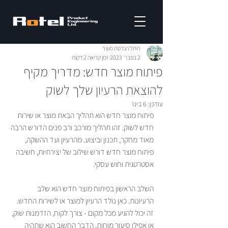
רותל הנדסת מוצר
2 בפבר׳ 2023
זמן קריאה 2 דקות
פיתוח מוצר חדש: מדריך מקיף
להוצאת הרעיון שלך לשוק
עודכן:
6 בינו׳
פיתוח מוצר חדש הוא תהליך הבאת מוצר או שירות 
חדש לשוק. זהו תהליך מורכב ורב פנים הדורש הרבה 
מאוד מחקר, תכנון וביצוע. מהרעיון ועד ההשקה, 
פיתוח מוצר חדש דורש שילוב של יצירתיות, חשיבה 
אסטרטגית וחוש עסקי.
השלב הראשון בפיתוח מוצר חדש הוא שלב 
הרעיונות. כאן נולד הרעיון למוצר או לשירות החדש. 
זה יכול להגיע מכל מקום - צורך לקוח, הזדמנות שוק, 
או אפילו סיעור מוחות. הדבר החשוב הוא שתהיה 