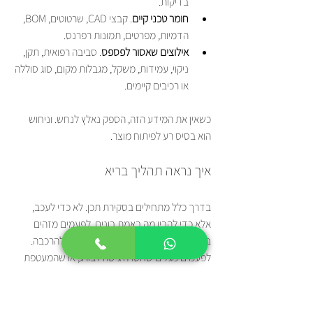
בדיקות.
חומר טכני קיים
. קבצי CAD, שרטוטים, BOM, 
הדמיות, מפרטים, תמונות רפרנס.
אילוצים שאסור לפספס
. סביבה רפואית, תקן, 
ניקוי, עמידות, משקל, מגבלות מקום, סוג סוללה 
או רכיבים קיימים.
כשאין את המידע הזה, הספק נאלץ לנחש. וניחוש 
הוא בסיס רע לפיתוח מוצר.
איך נראה תהליך בריא
בדרך כלל מתחילים בסקירת תכן. לא כדי לעכב, 
אלא כדי להבין מה באמת בונים. לפעמים מזהים 
בשלב הזה שהקובץ יפה אבל בלתי ניתן להרכבה. 
לפעמים מגלים שחסרה גישה לבורג, או שהמעטפת 
לא משאירה מקום לסבילות ייצור סבירה.
אחר כך בוחרים שיטה, חומר, ורמת גימור שמתאימים 