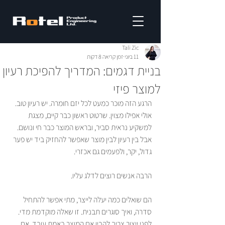
Tali Zic
11 ביוני
זמן קריאה 8 דקות
בניית דגמים: המדריך להפיכת רעיון
למוצר פיזי
הרגע הזה מוכר כמעט לכל יזם חומרה. יש רעיון טוב. 
אולי אפילו מצוין. שרטוט ראשון כבר קיים, מצגת 
למשקיע נראית סביר, ובראש המוצר כבר חי ונושם. 
אבל בין רעיון לבין מוצר שאפשר להחזיק ביד יש פער 
גדול, יקר, ולפעמים גם אכזרי.
הרבה אנשים רוצים לדלג עליו.
הם שואלים כמה יעלה לייצר, מתי אפשר להתחיל 
סדרה, ואיך סוגרים תבנית. זו שאלה מוקדמת מדי. 
לפני ייצור צריך להבין אם המוצר באמת עובד, אם 