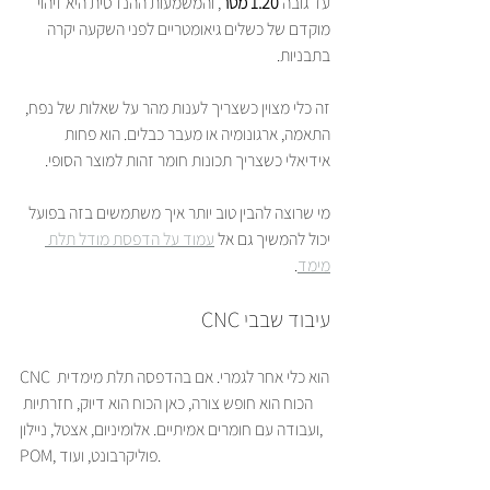
עד גובה 
1.20 מטר
, והמשמעות ההנדסית היא זיהוי 
מוקדם של כשלים גיאומטריים לפני השקעה יקרה 
בתבניות.
זה כלי מצוין כשצריך לענות מהר על שאלות של נפח, 
התאמה, ארגונומיה או מעבר כבלים. הוא פחות 
אידיאלי כשצריך תכונות חומר זהות למוצר הסופי.
מי שרוצה להבין טוב יותר איך משתמשים בזה בפועל 
יכול להמשיך גם אל 
עמוד על הדפסת מודל תלת 
מימד
.
עיבוד שבבי CNC
CNC הוא כלי אחר לגמרי. אם בהדפסה תלת מימדית 
הכוח הוא חופש צורה, כאן הכוח הוא דיוק, חזרתיות 
ועבודה עם חומרים אמיתיים. אלומיניום, אצטל, ניילון, 
POM, פוליקרבונט, ועוד.