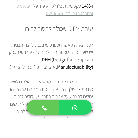
ו-
14%
 טקסטיל. תוכלו לקרוא עוד על 
היבוא מסין 
והתפלגותו באתר SW Trade
.
שיחת DFM שיכולה לחסוך לך הון
לפני שאתה מאשר תכנון סופי ונכנס לייצור תבניות, 
יש שיחה אחת שאתה חייב לנהל עם מהנדסי הספק. 
היא נקראת 
DFM (Design for 
Manufacturability)
, או בעברית, "תכנון לייצוריות".
זו הזדמנות לקבל פידבק מהאנשים שהולכים לייצר 
את המוצר שלך. הם מכירים את המכונות שלהם. הם 
יכולים להצביע על אזורים בתכנון שעלולים לגרום 
לבעיות, להאט את הקצב או לייקר את התהליך. שינוי 
קטן ברדיוס של פינה או בחומר הגלם יכול להיות 
ההבדל בין תהליך ייצור חלק לבין סיוט לוגיסטי. 
התעלמות מהשלב הזה היא הימור יקר. שיחת DFM 
מקצועית יכולה לחסוך עשרות אלפי דולרים ולהבטיח 