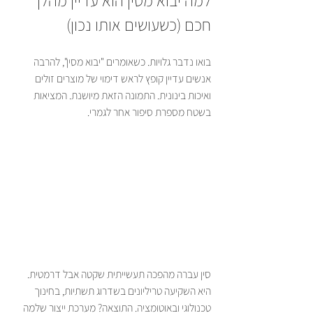
למה יבוא מסין הוא עדיין מהלך 
חכם (כשעושים אותו נכון)
בואו נדבר גלויות. כשאומרים "יבוא מסין", להרבה 
אנשים עדיין קופץ לראש דימוי של מוצרים זולים 
ואיכות בינונית. התמונה הזאת מיושנת. המציאות 
בשטח מספרת סיפור אחר לגמרי.
סין עברה מהפכה תעשייתית שקטה אבל דרמטית. 
היא השקיעה טריליונים בשדרוג תשתיות, בחינוך 
טכנולוגי ובאוטומציה. התוצאה? מערכת ייצור שלמה 