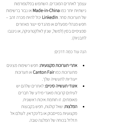
עצמך לאתרים המוכרים. השתמש בפלטפורמות 
נישתיות יותר כמו 
Made-in-China
 או נבור ברשימות 
של תערוכות סחר. 
LinkedIn
 יכול להיות מכרה זהב – 
חפש מנהלי מפעלים או מהנדסי ייצור מאזורים 
ספציפיים בסין (למשל, שנזן לאלקטרוניקה, או נינגבו 
לתבניות).
הנה עוד כמה דרכים:
אתרי תערוכות מקצועיות:
 חפש רשימות מציגים 
מתערוכות כמו 
Canton Fair
 או תערוכות 
ייעודיות לתעשייה שלך.
איגודי תעשייה סיניים:
 לאתרים שלהם יש 
לעיתים קרובות מאגרי מידע של חברים 
מאומתים. זו חותמת איכות ראשונית.
המלצות:
 שאל קולגות, חפש בקבוצות 
מקצועיות בפייסבוק או בלינקדאין. לעולם אל 
תזלזל בכוחה של המלצה טובה.