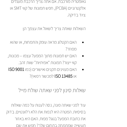
גאומטריה מורכבת. אם אתה צריך הרכבת מעגלים 
אלקטרוניים (PCBA), חפש תמונות של קווי SMT או 
ציוד בדיקה.
השאלות שאתה צריך לשאול את עצמך הן:
האם הקטלוג מראה עומק והתמחות, או שהוא 
מפוזר?
האם יש תמונות מתוך המפעל עצמו – מכונות, 
קווי ייצור? תמונות "אמיתיות" שוות זהב.
האם מצוינים תקנים ואישורים (כמו 
ISO 9001
או 
ISO 13485
 למכשור רפואי)?
שאלות סינון לפני שאתה שולח מייל
עוד לפני שאתה פונה, נסה לענות על כמה שאלות 
בסיסיות. המטרה היא לנפות את הלא רלוונטיים. בדוק 
את כתובת המפעל בגוגל מפות. האם היא באזור 
תעשייה שמתמחה בתחום שלך? חפש את שם 