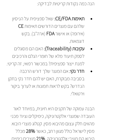
הנה כמה נקודות קריטיות לבדיקה:
תאימות CE/FDA:
 שאל ספציפית על הניסיון 
שלהם עם מוצרים הדורשים תאימות 
CE
(אירופה) או אישור 
FDA
 (ארה"ב). בקש 
דוגמאות.
עקיבות (Traceability):
 האם הם מסוגלים 
לספק תיעוד מלא של חומרי הגלם והרכיבים 
למנת ייצור ספציפית? במכשור רפואי, זה קריטי.
חדר נקי:
 אם המוצר שלך דורש הרכבה 
בסביבה מבוקרת, האם יש להם חדר נקי בתקן 
הנדרש? בקש לראות תמונות או לערוך ביקור 
וירטואלי.
הבנה עמוקה של תקנים היא חיונית, במיוחד לאור 
העובדה שמוצרי אלקטרוניקה, כימיקלים וציוד מכני 
מהווים חלק עצום מהיבוא מסין. קטלוג מוצרי היבוא 
מסין לישראל כולל מגוון רחב, כאשר 
28%
 מכלל 
היבוא הם מוצרי אלקטרוניקה, 
21%
 מוצרים כימיים, 