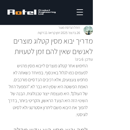
רותל הנדסת מוצר
26 בדצמ׳ 2025
זמן קריאה 11 דקות
מדריך יבוא מסין קטלוג מוצרים
לאנשים שאין להם זמן לטעויות
עודכן:
6 בינו׳
החיפוש אחר קטלוג מוצרים לייבוא מסין מרגיש 
לפעמים כמו לגלול באינסוף. במיוחד כשאתה לא 
מחפש צעצועים, אלא רכיבים הנדסיים מורכבים. 
האמת הפשוטה היא שסין היא כבר לא "המפעל הזול 
של העולם". היא מעצמת ייצור טכנולוגית. הבנה של 
השינוי הזה היא הצעד הראשון, והקריטי ביותר, בדרך 
להפוך את היבוא משם ליתרון אסטרטגי ולא לסיוט 
לוגיסטי.