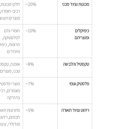
מכונות וציוד מכני
~20%
חלקי מכונות, 
רכיבי חומרה, 
מוצרים תעשיי
כימיקלים 
~10%
חומרי גלם 
ומוצריהם
לפלסטיקה, 
תרופות, כימיק
מיוחדים
טקסטיל והלבשה
~8%
אופנה, טקסטי
טכני, מוצרים
פלסטיק וגומי
~7%
מוצרי פלסטיק
מוגמרים, רכיב
בהזרקה
ריהוט וציוד תאורה
~5%
פתרונות תאור
חכמים, ריהוט
מודולרי, עיצו