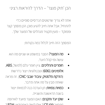
הכן 'תיק מוצר' – הדרך להיראות רציני
אתה לא צריך שרטוטים הנדסיים סופיים כדי 
להתחיל. אבל אתה חייב להגיע מוכן. הכן מסמך קצר 
וממוקד – מעין תקציר מנהלים של המוצר שלך.
המסמך הזה חייב לכלול כמה נקודות:
מה המוצר?
 הסבר במשפט או שניים מה הוא 
עושה ומי קהל היעד.
חומרים ותהליכים:
 ציין חומרי גלם (למשל, 
ABS
, 
אלומיניום 6061
) וטכנולוגיות ייצור נדרשות 
(
הזרקת פלסטיק
, 
עיבוד שבבי CNC
). זה מראה 
שאתה מבין על מה אתה מדבר.
כמויות צפויות:
 תן הערכה כנה לכמויות ייצור 
בשנה הראשונה והשנייה.
שוקי יעד ותקנים:
 האם המוצר מיועד לאירופה 
(ומחייב 
תקן CE
)? אולי לשוק האמריקאי (
FDA
)? 