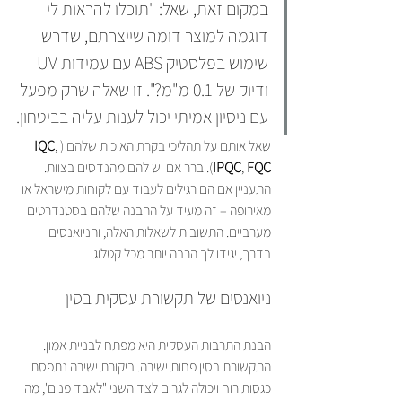
במקום זאת, שאל: "תוכלו להראות לי 
דוגמה למוצר דומה שייצרתם, שדרש 
שימוש בפלסטיק ABS עם עמידות UV 
ודיוק של 0.1 מ"מ?". זו שאלה שרק מפעל 
עם ניסיון אמיתי יכול לענות עליה בביטחון.
שאל אותם על תהליכי בקרת האיכות שלהם (
, 
IQC
FQC
, 
IPQC
). ברר אם יש להם מהנדסים בצוות. 
התעניין אם הם רגילים לעבוד עם לקוחות מישראל או 
מאירופה – זה מעיד על ההבנה שלהם בסטנדרטים 
מערביים. התשובות לשאלות האלה, והניואנסים 
בדרך, יגידו לך הרבה יותר מכל קטלוג.
ניואנסים של תקשורת עסקית בסין
הבנת התרבות העסקית היא מפתח לבניית אמון. 
התקשורת בסין פחות ישירה. ביקורת ישירה נתפסת 
כגסות רוח ויכולה לגרום לצד השני "לאבד פנים", מה 