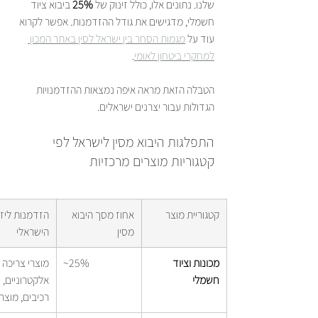
שלנו. נתונים אלו, כולל זינוק של 
25%
 ביבוא ציוד 
חשמלי, מדגישים את גודל ההזדמנות. אפשר לקרוא 
עוד על 
מגמות הסחר בין ישראל לסין באתר המכון 
למחקרי ביטחון לאומי
.
הטבלה הזאת מראה איפה נמצאות ההזדמנויות 
הגדולות עבור יצרנים ישראלים.
התפלגות היבוא מסין לישראל לפי 
קטגוריות מוצרים מרכזיות
קטגוריית מוצר
אחוז מסך היבוא 
הזדמנות ליזם
מסין
הישראלי
מכונות וציוד 
~25%
מוצרי צריכה 
חשמלי
אלקטרוניים, 
רכיבים, מוצרי oT