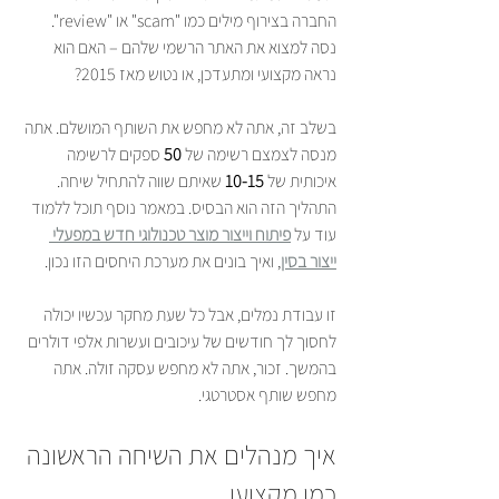
החברה בצירוף מילים כמו "scam" או "review". 
נסה למצוא את האתר הרשמי שלהם – האם הוא 
נראה מקצועי ומתעדכן, או נטוש מאז 2015?
בשלב זה, אתה לא מחפש את השותף המושלם. אתה 
מנסה לצמצם רשימה של 
50
 ספקים לרשימה 
איכותית של 
10-15
 שאיתם שווה להתחיל שיחה. 
התהליך הזה הוא הבסיס. במאמר נוסף תוכל ללמוד 
עוד על 
פיתוח וייצור מוצר טכנולוגי חדש במפעלי 
ייצור בסין
, ואיך בונים את מערכת היחסים הזו נכון.
זו עבודת נמלים, אבל כל שעת מחקר עכשיו יכולה 
לחסוך לך חודשים של עיכובים ועשרות אלפי דולרים 
בהמשך. זכור, אתה לא מחפש עסקה זולה. אתה 
מחפש שותף אסטרטגי.
איך מנהלים את השיחה הראשונה 
כמו מקצוען