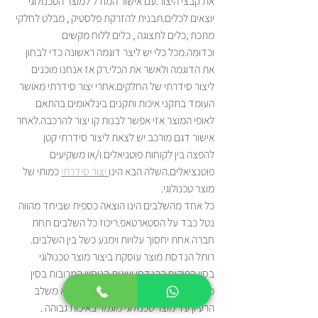
את קבצי היצור.עם אישור המודל למוצר הטכנולוגי 
יוצאים לכלים.תבנית להזרקת פלסטיק , מבלט לחלקי 
מתכת ,כלים לתצוגה , כלים ללוח מקשים 
וכדומה.מכל כלי יש ליצר דוגמה ראשונה כדי לבחון 
את הדוגמה ולאשר את הכלי.רק אז אנחנו מוכנים 
ליצור סידרתי של החלקים.אחרי יצור סידרתי מאושר 
העומד בתקני איכות ותקנים בינלאומים בהתאם 
לאופי המוצר אזי אפשר לבנות קו יצור להרכבה.לאחר 
אישור דגם מורכב יש לצאת ליצור סידרתי קטן 
להפצה בין לקוחות פוטניאלים ו/או משקיעים 
פוטנציאלים.השלה הבא הינו
 יצור סידרתי
 כמותי של 
מוצר טכנולוגי.
כל אחד מהשלבים הינו הוצאה כספית שביחד מהווה 
נטל כבד על הסטארטאפ.ריכוז כל השלבים תחת 
חברה אחת יחסוך עלויות וימנע כשל בין השלבים.
רותל הנדסת מוצר עוסקת ביצור מוצר טכנולוגי 
בסין.הפיקוח ההנדסי ושנות הניסיון המרובות בסין 
מאפשר לה לתת לסטארטאפ פיתרון מלא משלב 
הרעיון עד מוצר טכנולוגי מוגמר באיכות גבוהה .