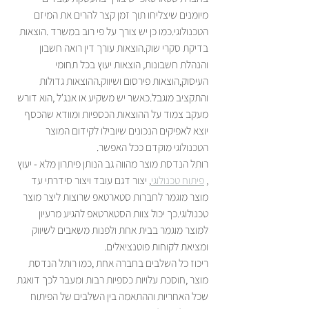
מיומנים שיצליחו תוך זמן קצר להרים את המיזם 
הטכנולוגי.כמו כן יש צורך על פי רוב במשרד .הוצאות 
בדיקת סקרי שוק.הוצאות עורך דין רואה חשבון 
והנהלת חשבונות, הוצאות יעוץ בכל תחומי 
העיסוק,הוצאות פירסום ושיווק.ההוצאות גדולות 
והתקציב מוגבל.כאשר יש משקיע או אנג'ל ,הוא דורש 
מעקב צמוד על ההוצאות הכספיות ומוודא שהכסף 
יוצא לאפיקים הנכונים שיובילו לקידום המוצר 
הטכנולוגי מוקדם ככל האפשר.
רותל הנדסת מוצר מהווה גב הנותן פיתרון מלא - יעוץ 
, 
פיתוח טכנולוגי
, יצור דגם עובד ויצור סידרתי עד 
מוצר מוגמר לחברות סטארטאפ שרוצות ליצר מוצר 
טכנולוגי.כך יכול צוות הסטארטאפ להגיע מרעיון 
למוצר מוגמר בבית אחת ולפנות משאבים לשיווק 
ומציאת לקוחות פוטנציאלים.
ריכוז כל השלבים בחברה אחת ,כמו רותל הנדסת 
מוצר ,חוסכת עלויות כספיות רבות ומעבר לכך דואגת 
שכל האחריות וההתאמה בין השלבים של הפיתוח 