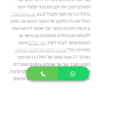
המתכנן המכני את הקבצים עבור מפעלי היצור .
ברותל הנדסת מוצר מקובל לבצע 
אב טיפוס עובד 
הכולל את כל החלקים של המוצר הרפואי.אב טיפוס 
יבחן את היתכנות המוצר ואף יאפשר להראות אותו 
ללקוחות פוטנציאלים ומשקיעים.עם אישור אב 
הטיפוס אפשר לעבור לשלב 
יצור הכלים
 והיצור 
הסידרתי כולל 
הרכבה מלאה של המוצר הרפואי.
במהלך 27 שנות קיומה של רותל הנדסת מוצר 
הקמנו מערך יצור של שותפים עיסקיים שעובדים 
איתנו כבר שנים רבות.יצור המבלטים לחלקי מתכת , 
התבניות להזרקת פלסטיק , כלים ללוחות מקשים 
,כלים לתצוגה, יהיו כולם בפיקוח הנדסי של צוות 
ההנדסה של רותל הנדסת מוצר.יצור סידרתי וקווי 
הרכבה יהיו בהנחייה ובפיקוח של הצוות ההנדסי של 
רותל הנדסת מוצר וצוות ההנדסה של המפעל הסיני.
יש לך רעיון למוצר רפואי? רותל הנדסת מוצר תדאג 
לעיצוב המוצר, לתכנון ולפיתוח המוצר ,ליצור הכלים 
והתבניות ,ליצור הסידרתי ולהרכבת המוצר הרפואי 